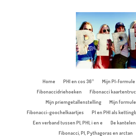
Ga
direct
naar
de
hoofdinhoud
Home
PHI en cos 36°
Mijn PI-formule
Fibonaccidriehoeken
Fibonacci kaartentruc
Mijn priemgetallenstelling
Mijn formule
Fibonacci-goochelkaartjes
PI en PHI als kettin
Een verband tussen PI, PHI, i en e
De kantele
Fibonacci, PI, Pythagoras en arctan