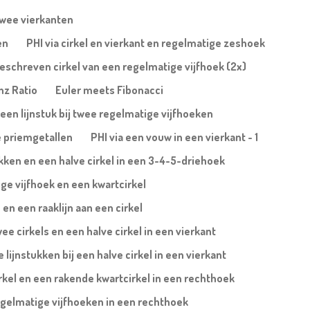
twee vierkanten
en
PHI via cirkel en vierkant en regelmatige zeshoek
ngeschreven cirkel van een regelmatige vijfhoek (2x)
nz Ratio
Euler meets Fibonacci
 een lijnstuk bij twee regelmatige vijfhoeken
e priemgetallen
PHI via een vouw in een vierkant - 1
ukken en een halve cirkel in een 3-4-5-driehoek
ge vijfhoek en een kwartcirkel
en een raaklijn aan een cirkel
wee cirkels en een halve cirkel in een vierkant
lijnstukken bij een halve cirkel in een vierkant
irkel en een rakende kwartcirkel in een rechthoek
egelmatige vijfhoeken in een rechthoek