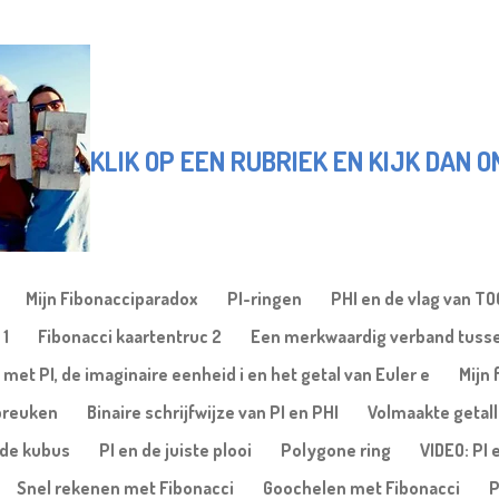
KLIK OP EEN RUBRIEK EN KIJK DAN 
Mijn Fibonacciparadox
PI-ringen
PHI en de vlag van T
 1
Fibonacci kaartentruc 2
Een merkwaardig verband tusse
 met PI, de imaginaire eenheid i en het getal van Euler e
Mijn 
gbreuken
Binaire schrijfwijze van PI en PHI
Volmaakte getal
nde kubus
PI en de juiste plooi
Polygone ring
VIDEO: PI 
Snel rekenen met Fibonacci
Goochelen met Fibonacci
P