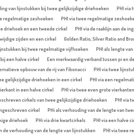
ing van lijnstukken bij twee gelijkzijdige driehoeken
PHI via 
wee regelmatige zeshoeken
PHI via twee regelmatige zeshoek
ge driehoek en een tweede cirkel
PHI via de raaklijn aan de i
ijdige zijden en een cirkel
Golden Ratio, Silver Ratio and Bro
ijnstukken bij twee regelmatige vijfhoeken
PHI als lengte van
ij een halve cirkel
Een merkwaardig verband tussen pi en d
ernatieve opbouw van de rij van Fibonacci
PHI via twee lijnst
ee gelijkzijdige driehoeken in een cirkel
PHI via een regelmati
ierkant in een halve cirkel
PHI via twee even grote vierkanten 
eschreven cirkels van twee gelijkzijdige driehoeken
PHI via t
omgeschreven cirkel
PHi als verhouding van de lengte van twee 
ekige driehoek
PHi via drie kwartcirkels
PHI via een halve c
en de verhouding van de lengte van lijnstukken
PHI via twee r