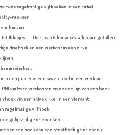
via twee regelmatige vijfhoeken in een cirkel
eatty-reeksen
 vierkanten
a LEGOblokjes
De rij van Fibonacci via 'binaire getallen'
jdige driehoek en een vierkant in een cirkel
klijnen
 in een vierkant
ijn in een punt van een kwartcirkel in een vierkant
PHI via twee vierkanten en de deellijn van een hoek
 hoek via een halve cirkel in een vierkant
en regelmatige vijfhoek
 drie gelijkzijdige driehoeken
trice van een hoek van een rechthoekige driehoek