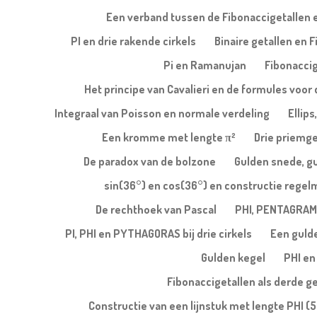
Een verband tussen de Fibonaccigetallen e
PI en drie rakende cirkels
Binaire getallen en 
Pi en Ramanujan
Fibonaccig
Het principe van Cavalieri en de formules voor 
Integraal van Poisson en normale verdeling
Ellips
Een kromme met lengte π²
Drie priemge
De paradox van de bolzone
Gulden snede, g
sin(36°) en cos(36°) en constructie regel
De rechthoek van Pascal
PHI, PENTAGRAM
PI, PHI en PYTHAGORAS bij drie cirkels
Een gulde
Gulden kegel
PHI en
Fibonaccigetallen als derde g
Constructie van een lijnstuk met lengte PHI (5