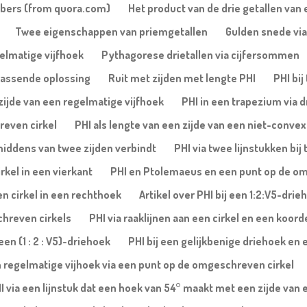
mbers (from quora.com)
Het product van de drie getallen van 
Twee eigenschappen van priemgetallen
Gulden snede via
gelmatige vijfhoek
Pythagorese drietallen via cijfersommen
rassende oplossing
Ruit met zijden met lengte PHI
PHI bi
 zijde van een regelmatige vijfhoek
PHI in een trapezium via 
reven cirkel
PHI als lengte van een zijde van een niet-conve
 middens van twee zijden verbindt
PHI via twee lijnstukken b
rkel in een vierkant
PHI en Ptolemaeus en een punt op de om
en cirkel in een rechthoek
Artikel over PHI bij een 1:2:V5-dri
chreven cirkels
PHI via raaklijnen aan een cirkel en een koor
en (1 : 2 : V5)-driehoek
PHI bij een gelijkbenige driehoek en
n regelmatige vijhoek via een punt op de omgeschreven cirkel
I via een lijnstuk dat een hoek van 54° maakt met een zijde van 