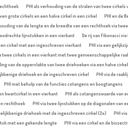
rechthoek
PHI als verhouding van de stralen van twee cirkels 
ven grote cirkels en een halve cirkel in een cirkel
PHI en de B
rhouding van de lengte en de breedte van een rechthoek via twee
oodrechte lijnstukken in een vierkant
De rij van Fibonacci vi
n een cirkel met een ingeschreven vierkant
PHI via een gelijkzi
a twee cirkels in een vierkant met twee gemeenschappelijke raa
ing van de oppervlakte van twee driehoeken via een halve cirkel
lijkbenige driehoek en de ingeschreven cirkel
PHI via de raakl
PHI met behulp van de functies cotangens en boogtangens
n kwartcirkel in een vierkant
PHI als cotangenswaarde van een
een rechthoek
PHI via twee lijnstukken op de diagonalen van e
gelijkbenige driehoek met de ingeschreven cirkel (2x)
PHI via
jnstuk met een gekende lengte
PHI via een cirkel en de bissec