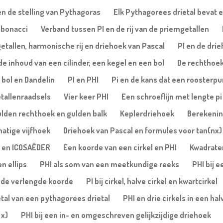
n de stelling van Pythagoras
Elk Pythagorees drietal bevat e
Fibonacci
Verband tussen PI en de rij van de priemgetallen
etallen, harmonische rij en driehoek van Pascal
PI en de dri
de inhoud van een cilinder, een kegel en een bol
De rechthoe
, bol en Dandelin
PI en PHI
Pi en de kans dat een roosterpu
tallenraadsels
Vier keer PHI
Een schroeflijn met lengte pi
ulden rechthoek en gulden balk
Keplerdriehoek
Berekening
matige vijfhoek
Driehoek van Pascal en formules voor tan(nx) 
 en ICOSAËDER
Een koorde van een cirkel en PHI
Kwadrate
n ellips
PHI als som van een meetkundige reeks
PHI bij 
 de verlengde koorde
PI bij cirkel, halve cirkel en kwartcirkel
etal van een pythagorees drietal
PHI en drie cirkels in een hal
 x)
PHI bij een in- en omgeschreven gelijkzijdige driehoek