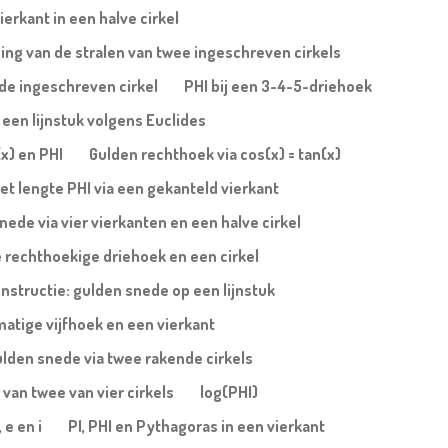
erkant in een halve cirkel
ing van de stralen van twee ingeschreven cirkels
n de ingeschreven cirkel
PHI bij een 3-4-5-driehoek
een lijnstuk volgens Euclides
(x) en PHI
Gulden rechthoek via cos(x) = tan(x)
et lengte PHI via een gekanteld vierkant
nede via vier vierkanten en een halve cirkel
 rechthoekige driehoek en een cirkel
nstructie: gulden snede op een lijnstuk
atige vijfhoek en een vierkant
lden snede via twee rakende cirkels
 van twee van vier cirkels
log(PHI)
 e en i
PI, PHI en Pythagoras in een vierkant