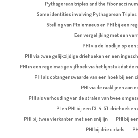
Pythagorean triples and the Fibonacci nu
Some identities involving Pythagorean Triples
Stelling van Ptolemaeus en PHI bij een re
Een vergelijking met een ver
PHI via de loodlijn op een
PHI via twee gelijkzijdige driehoeken en een ingesch
PHI in een regelmatige vijfhoek via het lijnstuk dat de
PHI als cotangenswaarde van een hoek bij een ci
PHI via de raaklijnen aan e
PHI als verhouding van de stralen van twee omges
PI en PHI bij een (3-4-5)-driehoek en e
PHI bij twee vierkanten met een snijlijn
PHI bij ee
PHI bij drie cirkels
PH