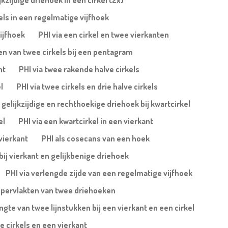
jkzijdige driehoek in een cirkel (2x)
els in een regelmatige vijfhoek
ijfhoek
PHI via een cirkel en twee vierkanten
en van twee cirkels bij een pentagram
nt
PHI via twee rakende halve cirkels
l
PHI via twee cirkels en drie halve cirkels
a gelijkzijdige en rechthoekige driehoek bij kwartcirkel
el
PHI via een kwartcirkel in een vierkant
 vierkant
PHI als cosecans van een hoek
bij vierkant en gelijkbenige driehoek
PHI via verlengde zijde van een regelmatige vijfhoek
ppervlakten van twee driehoeken
ngte van twee lijnstukken bij een vierkant en een cirkel
e cirkels en een vierkant