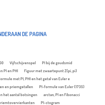
ONDERAAN DE PAGINA
OGO
Vijfschijvenspel
PI bij de goudsmid
n PI en PHI
Figuur met zwaartepunt Z(pi, pi)
formule met PI, PHI en het getal van Euler e
len en priemgetallen
PI-formule van Euler (1735)
en het aantal botsingen
arctan, PI en Fibonacci
riemtovervierkanten
PI-ctogram