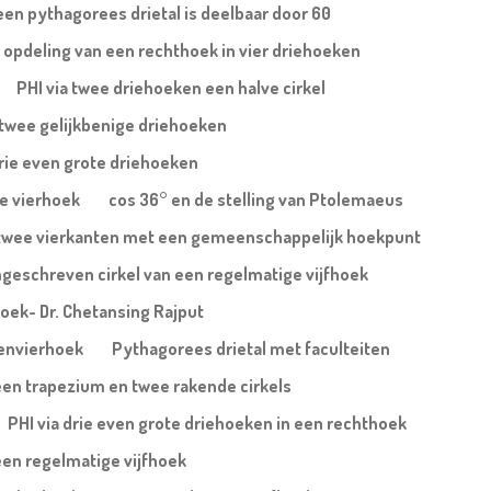
een pythagorees drietal is deelbaar door 60
 opdeling van een rechthoek in vier driehoeken
PHI via twee driehoeken een halve cirkel
j twee gelijkbenige driehoeken
drie even grote driehoeken
xe vierhoek
cos 36° en de stelling van Ptolemaeus
ij twee vierkanten met een gemeenschappelijk hoekpunt
geschreven cirkel van een regelmatige vijfhoek
ehoek- Dr. Chetansing Rajput
denvierhoek
Pythagorees drietal met faculteiten
 een trapezium en twee rakende cirkels
PHI via drie even grote driehoeken in een rechthoek
een regelmatige vijfhoek