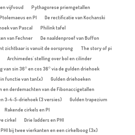
en vijfvoud
Pythagorese priemgetallen
Ptolemaeus en PI
De rectificatie van Kochanski
ehoek van Pascal
Philink tafel
ken van Fechner
De naaldenproef van Buffon
nt zichtbaar is vanuit de oorsprong
The story of pi
Archimedes' stelling over bol en cilinder
 van sin 36° en cos 36° via de gulden driehoek
in functie van tan(x)
Gulden driehoeken
n en derdemachten van de Fibonaccigetallen
een 3-4-5-driehoek (3 versies)
Gulden trapezium
Rakende cirkels en PI
ve cirkel
Drie ladders en PHI
PHI bij twee vierkanten en een cirkelboog (3x)