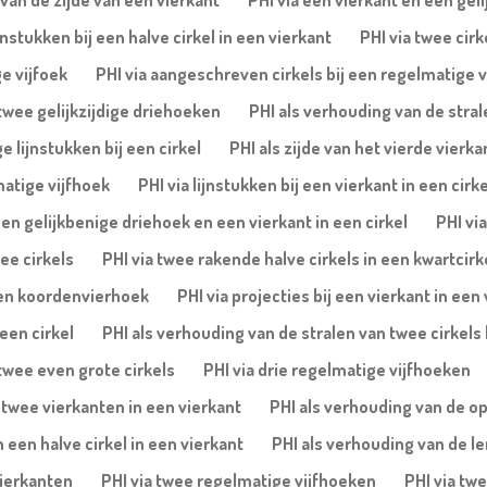
van de zijde van een vierkant
PHI via een vierkant en een geli
nstukken bij een halve cirkel in een vierkant
PHI via twee cirk
e vijfoek
PHI via aangeschreven cirkels bij een regelmatige v
 twee gelijkzijdige driehoeken
PHI als verhouding van de stral
 lijnstukken bij een cirkel
PHI als zijde van het vierde vierka
matige vijfhoek
PHI via lijnstukken bij een vierkant in een cirke
een gelijkbenige driehoek en een vierkant in een cirkel
PHI vi
ee cirkels
PHI via twee rakende halve cirkels in een kwartcirk
 een koordenvierhoek
PHI via projecties bij een vierkant in een
een cirkel
PHI als verhouding van de stralen van twee cirkels 
twee even grote cirkels
PHI via drie regelmatige vijfhoeken
 twee vierkanten in een vierkant
PHI als verhouding van de o
 een halve cirkel in een vierkant
PHI als verhouding van de le
vierkanten
PHI via twee regelmatige vijfhoeken
PHI via twe