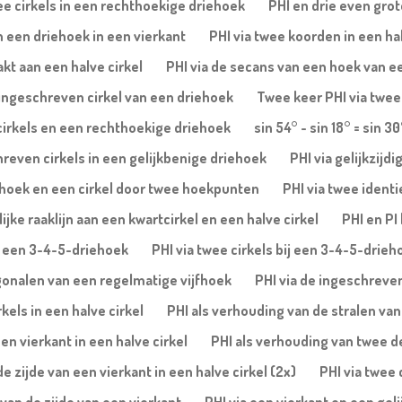
ee cirkels in een rechthoekige driehoek
PHI en drie even gro
in een driehoek in een vierkant
PHI via twee koorden in een ha
akt aan een halve cirkel
PHI via de secans van een hoek van ee
e ingeschreven cirkel van een driehoek
Twee keer PHI via twee
cirkels en een rechthoekige driehoek
sin 54° - sin 18° = sin 30
reven cirkels in een gelijkbenige driehoek
PHI via gelijkzijd
jfhoek en een cirkel door twee hoekpunten
PHI via twee identi
ke raaklijn aan een kwartcirkel en een halve cirkel
PHI en PI
an een 3-4-5-driehoek
PHI via twee cirkels bij een 3-4-5-drieh
agonalen van een regelmatige vijfhoek
PHI via de ingeschreve
kels in een halve cirkel
PHI als verhouding van de stralen van 
en vierkant in een halve cirkel
PHI als verhouding van twee del
 zijde van een vierkant in een halve cirkel (2x)
PHI via twee 