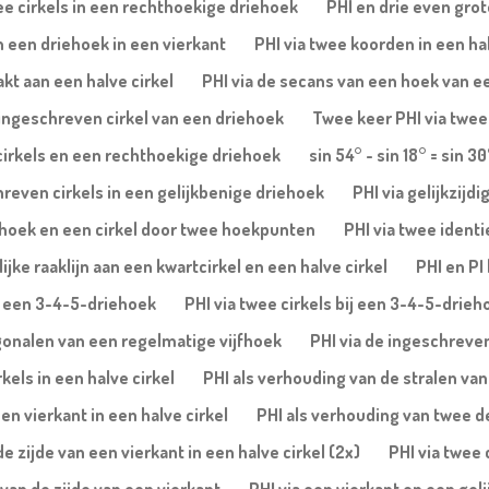
ee cirkels in een rechthoekige driehoek
PHI en drie even gro
in een driehoek in een vierkant
PHI via twee koorden in een ha
akt aan een halve cirkel
PHI via de secans van een hoek van ee
e ingeschreven cirkel van een driehoek
Twee keer PHI via twee
cirkels en een rechthoekige driehoek
sin 54° - sin 18° = sin 30
reven cirkels in een gelijkbenige driehoek
PHI via gelijkzijd
jfhoek en een cirkel door twee hoekpunten
PHI via twee identi
ke raaklijn aan een kwartcirkel en een halve cirkel
PHI en PI
an een 3-4-5-driehoek
PHI via twee cirkels bij een 3-4-5-drieh
agonalen van een regelmatige vijfhoek
PHI via de ingeschreve
kels in een halve cirkel
PHI als verhouding van de stralen van 
en vierkant in een halve cirkel
PHI als verhouding van twee del
 zijde van een vierkant in een halve cirkel (2x)
PHI via twee 