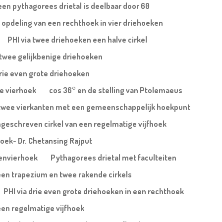
een pythagorees drietal is deelbaar door 60
 opdeling van een rechthoek in vier driehoeken
PHI via twee driehoeken een halve cirkel
j twee gelijkbenige driehoeken
drie even grote driehoeken
xe vierhoek
cos 36° en de stelling van Ptolemaeus
ij twee vierkanten met een gemeenschappelijk hoekpunt
geschreven cirkel van een regelmatige vijfhoek
ehoek- Dr. Chetansing Rajput
denvierhoek
Pythagorees drietal met faculteiten
 een trapezium en twee rakende cirkels
PHI via drie even grote driehoeken in een rechthoek
een regelmatige vijfhoek