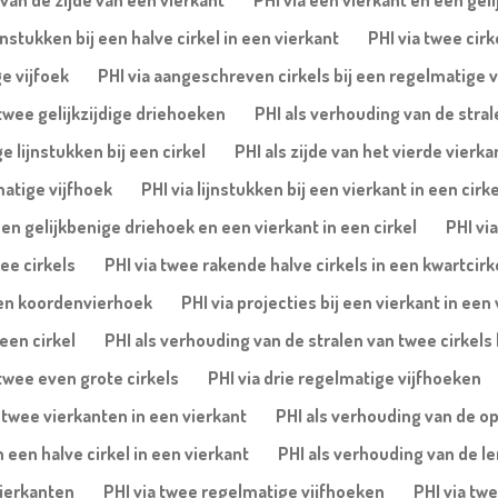
van de zijde van een vierkant
PHI via een vierkant en een geli
nstukken bij een halve cirkel in een vierkant
PHI via twee cirk
e vijfoek
PHI via aangeschreven cirkels bij een regelmatige v
 twee gelijkzijdige driehoeken
PHI als verhouding van de stral
 lijnstukken bij een cirkel
PHI als zijde van het vierde vierka
matige vijfhoek
PHI via lijnstukken bij een vierkant in een cirke
een gelijkbenige driehoek en een vierkant in een cirkel
PHI vi
ee cirkels
PHI via twee rakende halve cirkels in een kwartcirk
 een koordenvierhoek
PHI via projecties bij een vierkant in een
een cirkel
PHI als verhouding van de stralen van twee cirkels 
twee even grote cirkels
PHI via drie regelmatige vijfhoeken
 twee vierkanten in een vierkant
PHI als verhouding van de o
 een halve cirkel in een vierkant
PHI als verhouding van de le
vierkanten
PHI via twee regelmatige vijfhoeken
PHI via twe