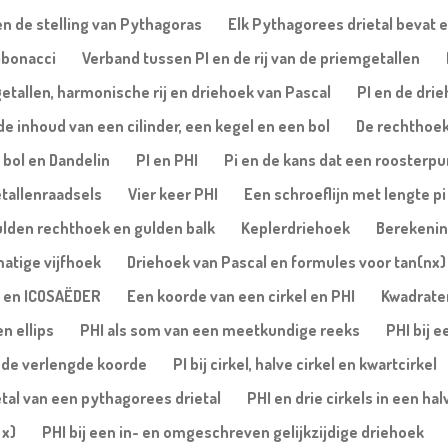
n de stelling van Pythagoras
Elk Pythagorees drietal bevat e
Fibonacci
Verband tussen PI en de rij van de priemgetallen
etallen, harmonische rij en driehoek van Pascal
PI en de dri
de inhoud van een cilinder, een kegel en een bol
De rechthoe
, bol en Dandelin
PI en PHI
Pi en de kans dat een roosterpu
tallenraadsels
Vier keer PHI
Een schroeflijn met lengte pi
ulden rechthoek en gulden balk
Keplerdriehoek
Berekening
matige vijfhoek
Driehoek van Pascal en formules voor tan(nx) 
 en ICOSAËDER
Een koorde van een cirkel en PHI
Kwadrate
n ellips
PHI als som van een meetkundige reeks
PHI bij 
 de verlengde koorde
PI bij cirkel, halve cirkel en kwartcirkel
etal van een pythagorees drietal
PHI en drie cirkels in een hal
 x)
PHI bij een in- en omgeschreven gelijkzijdige driehoek