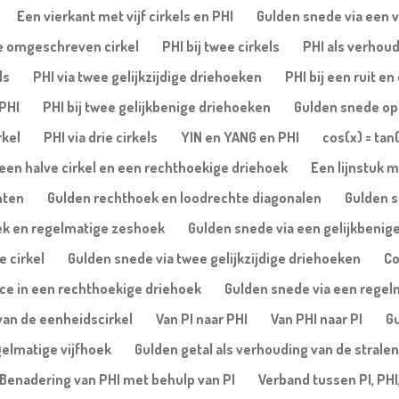
Een vierkant met vijf cirkels en PHI
Gulden snede via een vi
de omgeschreven cirkel
PHI bij twee cirkels
PHI als verhoud
ls
PHI via twee gelijkzijdige driehoeken
PHI bij een ruit e
 PHI
PHI bij twee gelijkbenige driehoeken
Gulden snede op 
rkel
PHI via drie cirkels
YIN en YANG en PHI
cos(x) = tan
een halve cirkel en een rechthoekige driehoek
Een lijnstuk m
nten
Gulden rechthoek en loodrechte diagonalen
Gulden s
ek en regelmatige zeshoek
Gulden snede via een gelijkbenige
e cirkel
Gulden snede via twee gelijkzijdige driehoeken
Co
ice in een rechthoekige driehoek
Gulden snede via een regelm
van de eenheidscirkel
Van PI naar PHI
Van PHI naar PI
Gu
gelmatige vijfhoek
Gulden getal als verhouding van de stralen
Benadering van PHI met behulp van PI
Verband tussen PI, PHI,