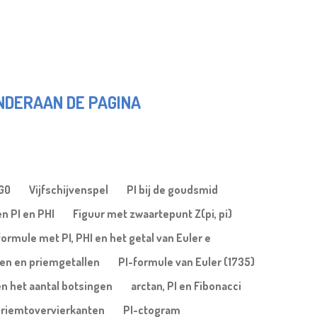
ONDERAAN DE PAGINA
OGO
Vijfschijvenspel
PI bij de goudsmid
n PI en PHI
Figuur met zwaartepunt Z(pi, pi)
formule met PI, PHI en het getal van Euler e
len en priemgetallen
PI-formule van Euler (1735)
en het aantal botsingen
arctan, PI en Fibonacci
riemtovervierkanten
PI-ctogram