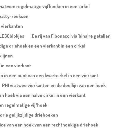
via twee regelmatige vijfhoeken in een cirkel
eatty-reeksen
 vierkanten
a LEGOblokjes
De rij van Fibonacci via 'binaire getallen'
jdige driehoek en een vierkant in een cirkel
klijnen
 in een vierkant
ijn in een punt van een kwartcirkel in een vierkant
PHI via twee vierkanten en de deellijn van een hoek
 hoek via een halve cirkel in een vierkant
en regelmatige vijfhoek
 drie gelijkzijdige driehoeken
trice van een hoek van een rechthoekige driehoek