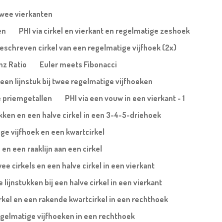
twee vierkanten
en
PHI via cirkel en vierkant en regelmatige zeshoek
ngeschreven cirkel van een regelmatige vijfhoek (2x)
nz Ratio
Euler meets Fibonacci
 een lijnstuk bij twee regelmatige vijfhoeken
e priemgetallen
PHI via een vouw in een vierkant - 1
ukken en een halve cirkel in een 3-4-5-driehoek
ge vijfhoek en een kwartcirkel
en een raaklijn aan een cirkel
wee cirkels en een halve cirkel in een vierkant
lijnstukken bij een halve cirkel in een vierkant
irkel en een rakende kwartcirkel in een rechthoek
egelmatige vijfhoeken in een rechthoek