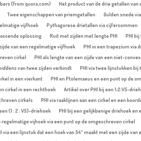
mbers (from quora.com)
Het product van de drie getallen van 
Twee eigenschappen van priemgetallen
Gulden snede via
gelmatige vijfhoek
Pythagorese drietallen via cijfersommen
rassende oplossing
Ruit met zijden met lengte PHI
PHI bi
 zijde van een regelmatige vijfhoek
PHI in een trapezium via 
reven cirkel
PHI als lengte van een zijde van een niet-conve
 middens van twee zijden verbindt
PHI via twee lijnstukken b
rkel in een vierkant
PHI en Ptolemaeus en een punt op de om
en cirkel in een rechthoek
Artikel over PHI bij een 1:2:V5-dri
chreven cirkels
PHI via raaklijnen aan een cirkel en een koor
en (1 : 2 : V5)-driehoek
PHI bij een gelijkbenige driehoek en
n regelmatige vijhoek via een punt op de omgeschreven cirkel
I via een lijnstuk dat een hoek van 54° maakt met een zijde van 