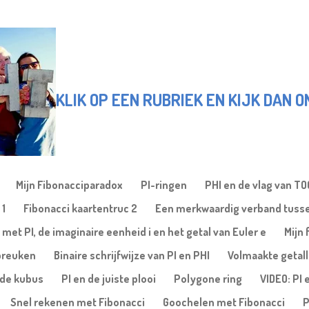
KLIK OP EEN RUBRIEK EN KIJK DAN 
Mijn Fibonacciparadox
PI-ringen
PHI en de vlag van T
 1
Fibonacci kaartentruc 2
Een merkwaardig verband tusse
 met PI, de imaginaire eenheid i en het getal van Euler e
Mijn 
gbreuken
Binaire schrijfwijze van PI en PHI
Volmaakte getal
nde kubus
PI en de juiste plooi
Polygone ring
VIDEO: PI 
Snel rekenen met Fibonacci
Goochelen met Fibonacci
P