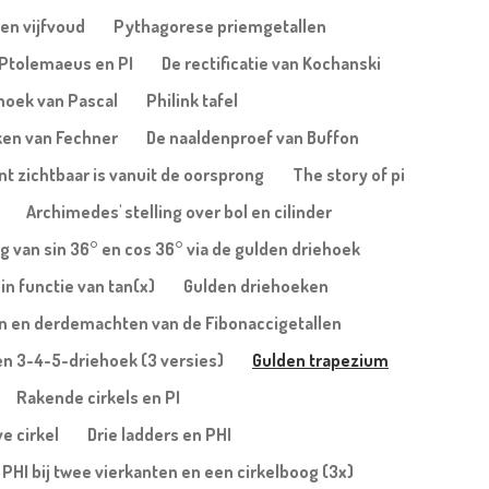
en vijfvoud
Pythagorese priemgetallen
Ptolemaeus en PI
De rectificatie van Kochanski
ehoek van Pascal
Philink tafel
ken van Fechner
De naaldenproef van Buffon
nt zichtbaar is vanuit de oorsprong
The story of pi
Archimedes' stelling over bol en cilinder
 van sin 36° en cos 36° via de gulden driehoek
in functie van tan(x)
Gulden driehoeken
n en derdemachten van de Fibonaccigetallen
een 3-4-5-driehoek (3 versies)
Gulden trapezium
Rakende cirkels en PI
ve cirkel
Drie ladders en PHI
PHI bij twee vierkanten en een cirkelboog (3x)