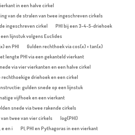
erkant in een halve cirkel
ing van de stralen van twee ingeschreven cirkels
n de ingeschreven cirkel
PHI bij een 3-4-5-driehoek
een lijnstuk volgens Euclides
(x) en PHI
Gulden rechthoek via cos(x) = tan(x)
et lengte PHI via een gekanteld vierkant
nede via vier vierkanten en een halve cirkel
 rechthoekige driehoek en een cirkel
nstructie: gulden snede op een lijnstuk
atige vijfhoek en een vierkant
lden snede via twee rakende cirkels
 van twee van vier cirkels
log(PHI)
 e en i
PI, PHI en Pythagoras in een vierkant