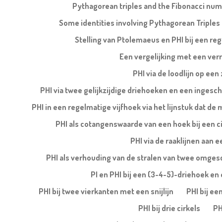
Pythagorean triples and the Fibonacci nu
Some identities involving Pythagorean Triples
Stelling van Ptolemaeus en PHI bij een re
Een vergelijking met een ver
PHI via de loodlijn op een
PHI via twee gelijkzijdige driehoeken en een ingesch
PHI in een regelmatige vijfhoek via het lijnstuk dat de
PHI als cotangenswaarde van een hoek bij een ci
PHI via de raaklijnen aan e
PHI als verhouding van de stralen van twee omges
PI en PHI bij een (3-4-5)-driehoek en e
PHI bij twee vierkanten met een snijlijn
PHI bij ee
PHI bij drie cirkels
PH