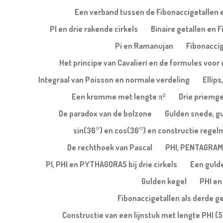
Een verband tussen de Fibonaccigetallen e
PI en drie rakende cirkels
Binaire getallen en 
Pi en Ramanujan
Fibonaccig
Het principe van Cavalieri en de formules voor 
Integraal van Poisson en normale verdeling
Ellips
Een kromme met lengte π²
Drie priemge
De paradox van de bolzone
Gulden snede, g
sin(36°) en cos(36°) en constructie regel
De rechthoek van Pascal
PHI, PENTAGRAM
PI, PHI en PYTHAGORAS bij drie cirkels
Een gulde
Gulden kegel
PHI en
Fibonaccigetallen als derde g
Constructie van een lijnstuk met lengte PHI (5