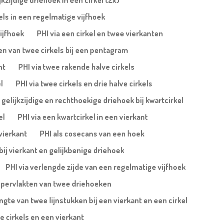
jkzijdige driehoek in een cirkel (2x)
els in een regelmatige vijfhoek
ijfhoek
PHI via een cirkel en twee vierkanten
en van twee cirkels bij een pentagram
nt
PHI via twee rakende halve cirkels
l
PHI via twee cirkels en drie halve cirkels
a gelijkzijdige en rechthoekige driehoek bij kwartcirkel
el
PHI via een kwartcirkel in een vierkant
 vierkant
PHI als cosecans van een hoek
bij vierkant en gelijkbenige driehoek
PHI via verlengde zijde van een regelmatige vijfhoek
ppervlakten van twee driehoeken
ngte van twee lijnstukken bij een vierkant en een cirkel
e cirkels en een vierkant