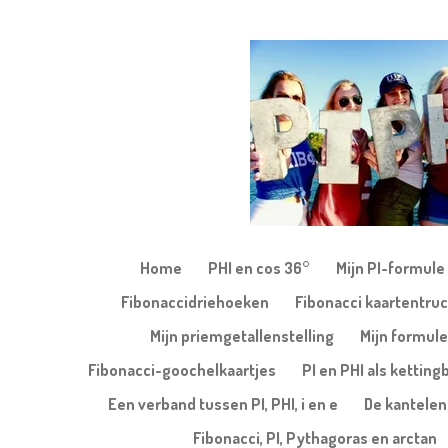
Ga
direct
naar
de
hoofdinhoud
Home
PHI en cos 36°
Mijn PI-formule
Fibonaccidriehoeken
Fibonacci kaartentruc
Mijn priemgetallenstelling
Mijn formule
Fibonacci-goochelkaartjes
PI en PHI als kettin
Een verband tussen PI, PHI, i en e
De kantele
Fibonacci, PI, Pythagoras en arctan