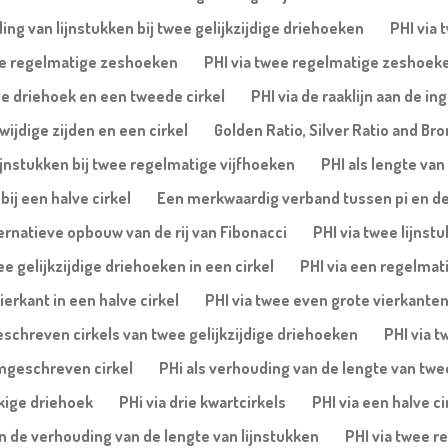
ing van lijnstukken bij twee gelijkzijdige driehoeken
PHI via 
wee regelmatige zeshoeken
PHI via twee regelmatige zeshoek
ge driehoek en een tweede cirkel
PHI via de raaklijn aan de i
ijdige zijden en een cirkel
Golden Ratio, Silver Ratio and Bro
ijnstukken bij twee regelmatige vijfhoeken
PHI als lengte van
ij een halve cirkel
Een merkwaardig verband tussen pi en d
ernatieve opbouw van de rij van Fibonacci
PHI via twee lijnst
ee gelijkzijdige driehoeken in een cirkel
PHI via een regelmati
ierkant in een halve cirkel
PHI via twee even grote vierkanten 
eschreven cirkels van twee gelijkzijdige driehoeken
PHI via t
omgeschreven cirkel
PHi als verhouding van de lengte van twee 
ekige driehoek
PHi via drie kwartcirkels
PHI via een halve c
en de verhouding van de lengte van lijnstukken
PHI via twee r