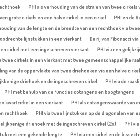
rechthoek
PHI als verhouding van de stralen van twee cirkels 
ven grote cirkels en een halve cirkel in een cirkel
PHI en de B
rhouding van de lengte en de breedte van een rechthoek via twee
oodrechte lijnstukken in een vierkant
De rij van Fibonacci vi
n een cirkel met een ingeschreven vierkant
PHI via een gelijkzi
a twee cirkels in een vierkant met twee gemeenschappelijke raa
ing van de oppervlakte van twee driehoeken via een halve cirkel
lijkbenige driehoek en de ingeschreven cirkel
PHI via de raakl
PHI met behulp van de functies cotangens en boogtangens
n kwartcirkel in een vierkant
PHI als cotangenswaarde van een
een rechthoek
PHI via twee lijnstukken op de diagonalen van e
gelijkbenige driehoek met de ingeschreven cirkel (2x)
PHI via
jnstuk met een gekende lengte
PHI via een cirkel en de bissec