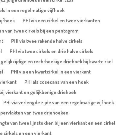
jkzijdige driehoek in een cirkel (2x)
els in een regelmatige vijfhoek
ijfhoek
PHI via een cirkel en twee vierkanten
en van twee cirkels bij een pentagram
nt
PHI via twee rakende halve cirkels
l
PHI via twee cirkels en drie halve cirkels
a gelijkzijdige en rechthoekige driehoek bij kwartcirkel
el
PHI via een kwartcirkel in een vierkant
 vierkant
PHI als cosecans van een hoek
bij vierkant en gelijkbenige driehoek
PHI via verlengde zijde van een regelmatige vijfhoek
ppervlakten van twee driehoeken
ngte van twee lijnstukken bij een vierkant en een cirkel
e cirkels en een vierkant