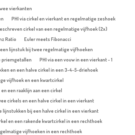
twee vierkanten
en
PHI via cirkel en vierkant en regelmatige zeshoek
ngeschreven cirkel van een regelmatige vijfhoek (2x)
nz Ratio
Euler meets Fibonacci
 een lijnstuk bij twee regelmatige vijfhoeken
e priemgetallen
PHI via een vouw in een vierkant - 1
ukken en een halve cirkel in een 3-4-5-driehoek
ge vijfhoek en een kwartcirkel
en een raaklijn aan een cirkel
wee cirkels en een halve cirkel in een vierkant
lijnstukken bij een halve cirkel in een vierkant
irkel en een rakende kwartcirkel in een rechthoek
egelmatige vijfhoeken in een rechthoek