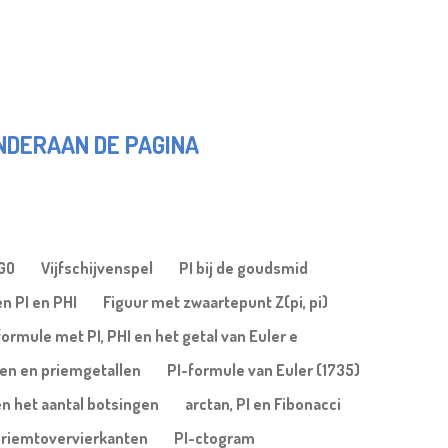
ONDERAAN DE PAGINA
OGO
Vijfschijvenspel
PI bij de goudsmid
n PI en PHI
Figuur met zwaartepunt Z(pi, pi)
formule met PI, PHI en het getal van Euler e
len en priemgetallen
PI-formule van Euler (1735)
en het aantal botsingen
arctan, PI en Fibonacci
riemtovervierkanten
PI-ctogram