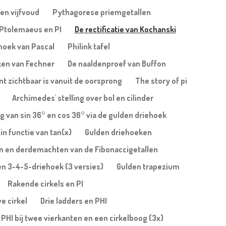
en vijfvoud
Pythagorese priemgetallen
Ptolemaeus en PI
De rectificatie van Kochanski
ehoek van Pascal
Philink tafel
ken van Fechner
De naaldenproef van Buffon
nt zichtbaar is vanuit de oorsprong
The story of pi
Archimedes' stelling over bol en cilinder
 van sin 36° en cos 36° via de gulden driehoek
in functie van tan(x)
Gulden driehoeken
n en derdemachten van de Fibonaccigetallen
een 3-4-5-driehoek (3 versies)
Gulden trapezium
Rakende cirkels en PI
ve cirkel
Drie ladders en PHI
PHI bij twee vierkanten en een cirkelboog (3x)