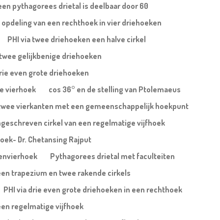
een pythagorees drietal is deelbaar door 60
 opdeling van een rechthoek in vier driehoeken
PHI via twee driehoeken een halve cirkel
j twee gelijkbenige driehoeken
drie even grote driehoeken
xe vierhoek
cos 36° en de stelling van Ptolemaeus
ij twee vierkanten met een gemeenschappelijk hoekpunt
geschreven cirkel van een regelmatige vijfhoek
ehoek- Dr. Chetansing Rajput
denvierhoek
Pythagorees drietal met faculteiten
 een trapezium en twee rakende cirkels
PHI via drie even grote driehoeken in een rechthoek
een regelmatige vijfhoek