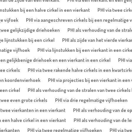
van de zijde van een vierkant
PHI via een vierkant en een geli
nstukken bij een halve cirkel in een vierkant
PHI via twee cirk
e vijfoek
PHI via aangeschreven cirkels bij een regelmatige v
 twee gelijkzijdige driehoeken
PHI als verhouding van de stral
 lijnstukken bij een cirkel
PHI als zijde van het vierde vierka
matige vijfhoek
PHI via lijnstukken bij een vierkant in een cirke
een gelijkbenige driehoek en een vierkant in een cirkel
PHI vi
ee cirkels
PHI via twee rakende halve cirkels in een kwartcirk
 een koordenvierhoek
PHI via projecties bij een vierkant in een
een cirkel
PHI als verhouding van de stralen van twee cirkels 
twee even grote cirkels
PHI via drie regelmatige vijfhoeken
 twee vierkanten in een vierkant
PHI als verhouding van de o
 een halve cirkel in een vierkant
PHI als verhouding van de le
vierkanten
PHI via twee regelmatige vijfhoeken
PHI via twe