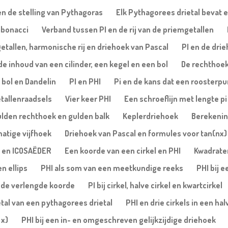
n de stelling van Pythagoras
Elk Pythagorees drietal bevat e
Fibonacci
Verband tussen PI en de rij van de priemgetallen
etallen, harmonische rij en driehoek van Pascal
PI en de dri
de inhoud van een cilinder, een kegel en een bol
De rechthoe
, bol en Dandelin
PI en PHI
Pi en de kans dat een roosterpu
tallenraadsels
Vier keer PHI
Een schroeflijn met lengte pi
ulden rechthoek en gulden balk
Keplerdriehoek
Berekening
matige vijfhoek
Driehoek van Pascal en formules voor tan(nx) 
 en ICOSAËDER
Een koorde van een cirkel en PHI
Kwadrate
n ellips
PHI als som van een meetkundige reeks
PHI bij 
 de verlengde koorde
PI bij cirkel, halve cirkel en kwartcirkel
etal van een pythagorees drietal
PHI en drie cirkels in een hal
 x)
PHI bij een in- en omgeschreven gelijkzijdige driehoek