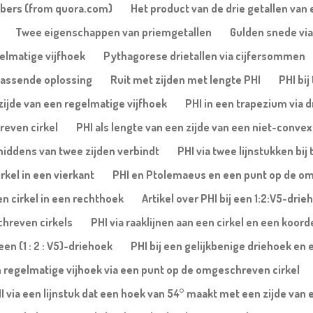
mbers (from quora.com)
Het product van de drie getallen van 
Twee eigenschappen van priemgetallen
Gulden snede via
gelmatige vijfhoek
Pythagorese drietallen via cijfersommen
rassende oplossing
Ruit met zijden met lengte PHI
PHI bi
 zijde van een regelmatige vijfhoek
PHI in een trapezium via 
reven cirkel
PHI als lengte van een zijde van een niet-conve
 middens van twee zijden verbindt
PHI via twee lijnstukken b
rkel in een vierkant
PHI en Ptolemaeus en een punt op de om
en cirkel in een rechthoek
Artikel over PHI bij een 1:2:V5-dri
chreven cirkels
PHI via raaklijnen aan een cirkel en een koor
en (1 : 2 : V5)-driehoek
PHI bij een gelijkbenige driehoek en
n regelmatige vijhoek via een punt op de omgeschreven cirkel
I via een lijnstuk dat een hoek van 54° maakt met een zijde van 