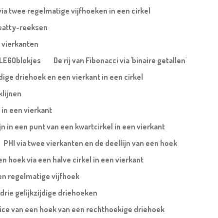
via twee regelmatige vijfhoeken in een cirkel
eatty-reeksen
 vierkanten
a LEGOblokjes
De rij van Fibonacci via 'binaire getallen'
jdige driehoek en een vierkant in een cirkel
klijnen
 in een vierkant
ijn in een punt van een kwartcirkel in een vierkant
PHI via twee vierkanten en de deellijn van een hoek
 hoek via een halve cirkel in een vierkant
en regelmatige vijfhoek
 drie gelijkzijdige driehoeken
trice van een hoek van een rechthoekige driehoek