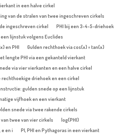
erkant in een halve cirkel
ing van de stralen van twee ingeschreven cirkels
n de ingeschreven cirkel
PHI bij een 3-4-5-driehoek
een lijnstuk volgens Euclides
(x) en PHI
Gulden rechthoek via cos(x) = tan(x)
et lengte PHI via een gekanteld vierkant
nede via vier vierkanten en een halve cirkel
 rechthoekige driehoek en een cirkel
nstructie: gulden snede op een lijnstuk
atige vijfhoek en een vierkant
lden snede via twee rakende cirkels
 van twee van vier cirkels
log(PHI)
 e en i
PI, PHI en Pythagoras in een vierkant