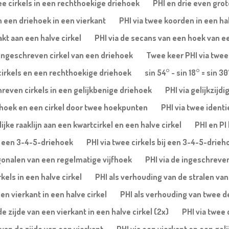
ee cirkels in een rechthoekige driehoek
PHI en drie even gro
in een driehoek in een vierkant
PHI via twee koorden in een ha
akt aan een halve cirkel
PHI via de secans van een hoek van ee
e ingeschreven cirkel van een driehoek
Twee keer PHI via twee
cirkels en een rechthoekige driehoek
sin 54° - sin 18° = sin 30
reven cirkels in een gelijkbenige driehoek
PHI via gelijkzijd
jfhoek en een cirkel door twee hoekpunten
PHI via twee identi
ke raaklijn aan een kwartcirkel en een halve cirkel
PHI en PI
an een 3-4-5-driehoek
PHI via twee cirkels bij een 3-4-5-drieh
agonalen van een regelmatige vijfhoek
PHI via de ingeschreve
kels in een halve cirkel
PHI als verhouding van de stralen van 
en vierkant in een halve cirkel
PHI als verhouding van twee del
 zijde van een vierkant in een halve cirkel (2x)
PHI via twee 