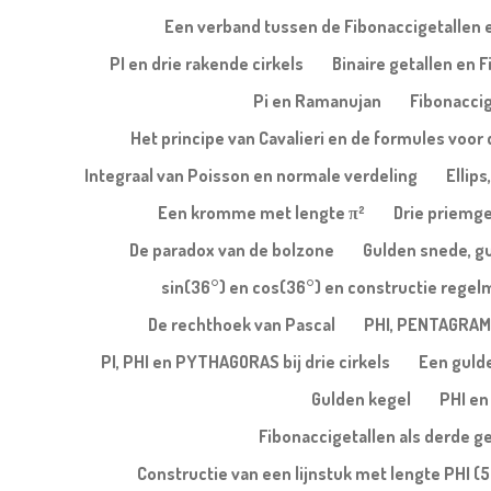
Een verband tussen de Fibonaccigetallen e
PI en drie rakende cirkels
Binaire getallen en 
Pi en Ramanujan
Fibonaccig
Het principe van Cavalieri en de formules voor 
Integraal van Poisson en normale verdeling
Ellips
Een kromme met lengte π²
Drie priemge
De paradox van de bolzone
Gulden snede, g
sin(36°) en cos(36°) en constructie regel
De rechthoek van Pascal
PHI, PENTAGRAM
PI, PHI en PYTHAGORAS bij drie cirkels
Een gulde
Gulden kegel
PHI en
Fibonaccigetallen als derde g
Constructie van een lijnstuk met lengte PHI (5