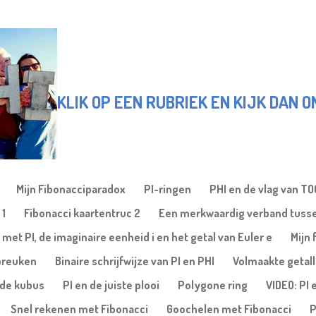
KLIK OP EEN RUBRIEK EN KIJK DAN 
Mijn Fibonacciparadox
PI-ringen
PHI en de vlag van T
 1
Fibonacci kaartentruc 2
Een merkwaardig verband tusse
 met PI, de imaginaire eenheid i en het getal van Euler e
Mijn 
gbreuken
Binaire schrijfwijze van PI en PHI
Volmaakte getal
nde kubus
PI en de juiste plooi
Polygone ring
VIDEO: PI 
Snel rekenen met Fibonacci
Goochelen met Fibonacci
P