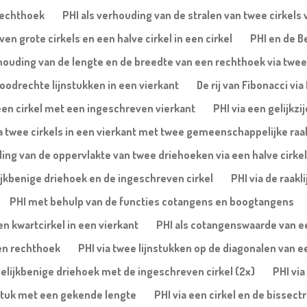
rechthoek
PHI als verhouding van de stralen van twee cirkels 
ven grote cirkels en een halve cirkel in een cirkel
PHI en de B
rhouding van de lengte en de breedte van een rechthoek via twee
oodrechte lijnstukken in een vierkant
De rij van Fibonacci vi
n een cirkel met een ingeschreven vierkant
PHI via een gelijkzi
a twee cirkels in een vierkant met twee gemeenschappelijke raa
ing van de oppervlakte van twee driehoeken via een halve cirkel
lijkbenige driehoek en de ingeschreven cirkel
PHI via de raakl
PHI met behulp van de functies cotangens en boogtangens
n kwartcirkel in een vierkant
PHI als cotangenswaarde van een
een rechthoek
PHI via twee lijnstukken op de diagonalen van e
gelijkbenige driehoek met de ingeschreven cirkel (2x)
PHI via
jnstuk met een gekende lengte
PHI via een cirkel en de bissec