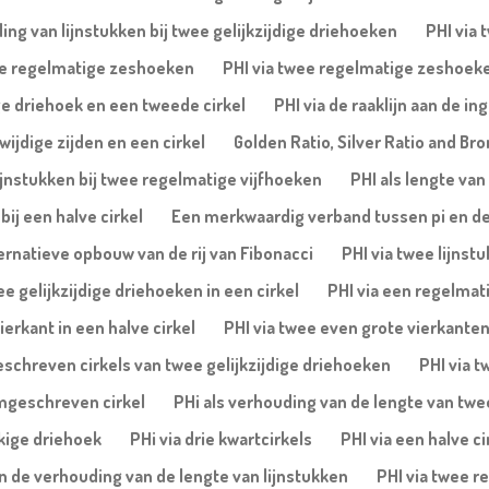
ing van lijnstukken bij twee gelijkzijdige driehoeken
PHI via 
wee regelmatige zeshoeken
PHI via twee regelmatige zeshoek
ge driehoek en een tweede cirkel
PHI via de raaklijn aan de i
ijdige zijden en een cirkel
Golden Ratio, Silver Ratio and Bro
ijnstukken bij twee regelmatige vijfhoeken
PHI als lengte van
ij een halve cirkel
Een merkwaardig verband tussen pi en d
ernatieve opbouw van de rij van Fibonacci
PHI via twee lijnst
ee gelijkzijdige driehoeken in een cirkel
PHI via een regelmati
ierkant in een halve cirkel
PHI via twee even grote vierkanten 
eschreven cirkels van twee gelijkzijdige driehoeken
PHI via t
omgeschreven cirkel
PHi als verhouding van de lengte van twee 
ekige driehoek
PHi via drie kwartcirkels
PHI via een halve c
en de verhouding van de lengte van lijnstukken
PHI via twee r