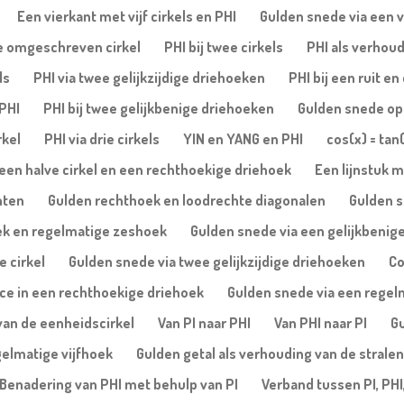
Een vierkant met vijf cirkels en PHI
Gulden snede via een vi
de omgeschreven cirkel
PHI bij twee cirkels
PHI als verhoud
ls
PHI via twee gelijkzijdige driehoeken
PHI bij een ruit e
 PHI
PHI bij twee gelijkbenige driehoeken
Gulden snede op 
rkel
PHI via drie cirkels
YIN en YANG en PHI
cos(x) = tan
een halve cirkel en een rechthoekige driehoek
Een lijnstuk m
nten
Gulden rechthoek en loodrechte diagonalen
Gulden s
ek en regelmatige zeshoek
Gulden snede via een gelijkbenige
e cirkel
Gulden snede via twee gelijkzijdige driehoeken
Co
ice in een rechthoekige driehoek
Gulden snede via een regelm
van de eenheidscirkel
Van PI naar PHI
Van PHI naar PI
Gu
gelmatige vijfhoek
Gulden getal als verhouding van de stralen
Benadering van PHI met behulp van PI
Verband tussen PI, PHI,