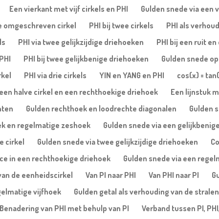
Een vierkant met vijf cirkels en PHI
Gulden snede via een vi
de omgeschreven cirkel
PHI bij twee cirkels
PHI als verhoud
ls
PHI via twee gelijkzijdige driehoeken
PHI bij een ruit e
 PHI
PHI bij twee gelijkbenige driehoeken
Gulden snede op 
rkel
PHI via drie cirkels
YIN en YANG en PHI
cos(x) = tan
een halve cirkel en een rechthoekige driehoek
Een lijnstuk m
nten
Gulden rechthoek en loodrechte diagonalen
Gulden s
ek en regelmatige zeshoek
Gulden snede via een gelijkbenige
e cirkel
Gulden snede via twee gelijkzijdige driehoeken
Co
ice in een rechthoekige driehoek
Gulden snede via een regelm
van de eenheidscirkel
Van PI naar PHI
Van PHI naar PI
Gu
gelmatige vijfhoek
Gulden getal als verhouding van de stralen
Benadering van PHI met behulp van PI
Verband tussen PI, PHI,