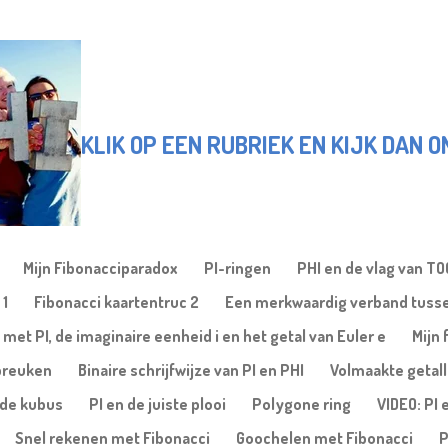
KLIK OP EEN RUBRIEK EN KIJK DAN 
Mijn Fibonacciparadox
PI-ringen
PHI en de vlag van T
 1
Fibonacci kaartentruc 2
Een merkwaardig verband tusse
 met PI, de imaginaire eenheid i en het getal van Euler e
Mijn 
gbreuken
Binaire schrijfwijze van PI en PHI
Volmaakte getal
nde kubus
PI en de juiste plooi
Polygone ring
VIDEO: PI 
Snel rekenen met Fibonacci
Goochelen met Fibonacci
P