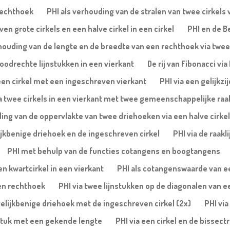
rechthoek
PHI als verhouding van de stralen van twee cirkels 
ven grote cirkels en een halve cirkel in een cirkel
PHI en de B
rhouding van de lengte en de breedte van een rechthoek via twee
oodrechte lijnstukken in een vierkant
De rij van Fibonacci vi
n een cirkel met een ingeschreven vierkant
PHI via een gelijkzi
a twee cirkels in een vierkant met twee gemeenschappelijke raa
ing van de oppervlakte van twee driehoeken via een halve cirkel
lijkbenige driehoek en de ingeschreven cirkel
PHI via de raakl
PHI met behulp van de functies cotangens en boogtangens
n kwartcirkel in een vierkant
PHI als cotangenswaarde van een
een rechthoek
PHI via twee lijnstukken op de diagonalen van e
gelijkbenige driehoek met de ingeschreven cirkel (2x)
PHI via
jnstuk met een gekende lengte
PHI via een cirkel en de bissec