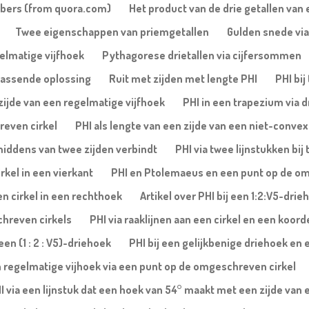
mbers (from quora.com)
Het product van de drie getallen van 
Twee eigenschappen van priemgetallen
Gulden snede via
gelmatige vijfhoek
Pythagorese drietallen via cijfersommen
rassende oplossing
Ruit met zijden met lengte PHI
PHI bi
 zijde van een regelmatige vijfhoek
PHI in een trapezium via 
reven cirkel
PHI als lengte van een zijde van een niet-conve
 middens van twee zijden verbindt
PHI via twee lijnstukken b
rkel in een vierkant
PHI en Ptolemaeus en een punt op de om
en cirkel in een rechthoek
Artikel over PHI bij een 1:2:V5-dri
chreven cirkels
PHI via raaklijnen aan een cirkel en een koor
en (1 : 2 : V5)-driehoek
PHI bij een gelijkbenige driehoek en
n regelmatige vijhoek via een punt op de omgeschreven cirkel
I via een lijnstuk dat een hoek van 54° maakt met een zijde van 