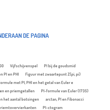
ONDERAAN DE PAGINA
OGO
Vijfschijvenspel
PI bij de goudsmid
n PI en PHI
Figuur met zwaartepunt Z(pi, pi)
formule met PI, PHI en het getal van Euler e
len en priemgetallen
PI-formule van Euler (1735)
en het aantal botsingen
arctan, PI en Fibonacci
riemtovervierkanten
PI-ctogram