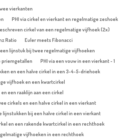
twee vierkanten
en
PHI via cirkel en vierkant en regelmatige zeshoek
ngeschreven cirkel van een regelmatige vijfhoek (2x)
nz Ratio
Euler meets Fibonacci
 een lijnstuk bij twee regelmatige vijfhoeken
e priemgetallen
PHI via een vouw in een vierkant - 1
ukken en een halve cirkel in een 3-4-5-driehoek
ge vijfhoek en een kwartcirkel
en een raaklijn aan een cirkel
wee cirkels en een halve cirkel in een vierkant
lijnstukken bij een halve cirkel in een vierkant
irkel en een rakende kwartcirkel in een rechthoek
egelmatige vijfhoeken in een rechthoek