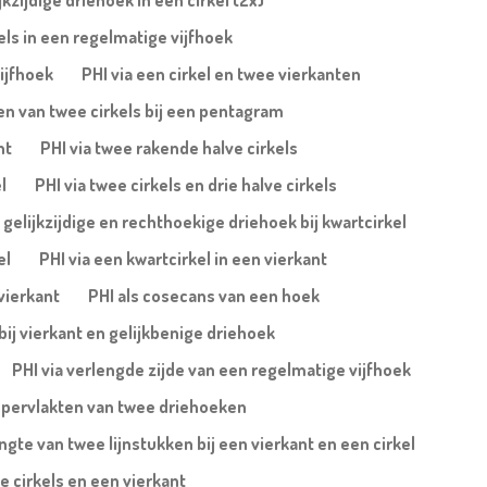
jkzijdige driehoek in een cirkel (2x)
els in een regelmatige vijfhoek
ijfhoek
PHI via een cirkel en twee vierkanten
en van twee cirkels bij een pentagram
nt
PHI via twee rakende halve cirkels
l
PHI via twee cirkels en drie halve cirkels
a gelijkzijdige en rechthoekige driehoek bij kwartcirkel
el
PHI via een kwartcirkel in een vierkant
 vierkant
PHI als cosecans van een hoek
bij vierkant en gelijkbenige driehoek
PHI via verlengde zijde van een regelmatige vijfhoek
ppervlakten van twee driehoeken
ngte van twee lijnstukken bij een vierkant en een cirkel
e cirkels en een vierkant