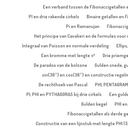
Een verband tussen de Fibonaccigetallen e
PI en drie rakende cirkels
Binaire getallen en 
Pi en Ramanujan
Fibonaccig
Het principe van Cavalieri en de formules voor 
Integraal van Poisson en normale verdeling
Ellips
Een kromme met lengte π²
Drie priemge
De paradox van de bolzone
Gulden snede, g
sin(36°) en cos(36°) en constructie regel
De rechthoek van Pascal
PHI, PENTAGRAM
PI, PHI en PYTHAGORAS bij drie cirkels
Een gulde
Gulden kegel
PHI en
Fibonaccigetallen als derde g
Constructie van een lijnstuk met lengte PHI (5