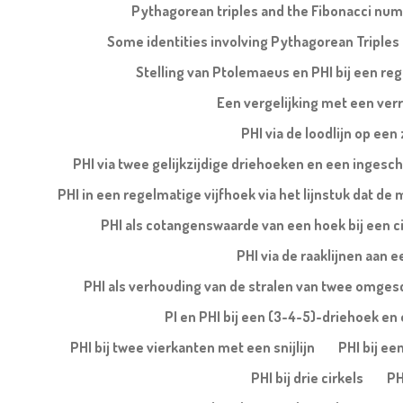
Pythagorean triples and the Fibonacci nu
Some identities involving Pythagorean Triples
Stelling van Ptolemaeus en PHI bij een re
Een vergelijking met een ver
PHI via de loodlijn op een
PHI via twee gelijkzijdige driehoeken en een ingesch
PHI in een regelmatige vijfhoek via het lijnstuk dat de
PHI als cotangenswaarde van een hoek bij een ci
PHI via de raaklijnen aan e
PHI als verhouding van de stralen van twee omges
PI en PHI bij een (3-4-5)-driehoek en e
PHI bij twee vierkanten met een snijlijn
PHI bij ee
PHI bij drie cirkels
PH