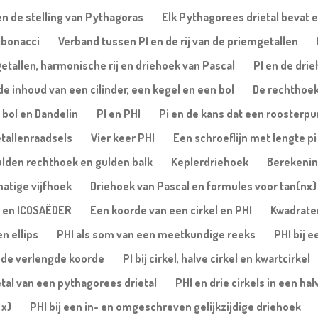
n de stelling van Pythagoras
Elk Pythagorees drietal bevat e
Fibonacci
Verband tussen PI en de rij van de priemgetallen
etallen, harmonische rij en driehoek van Pascal
PI en de dri
de inhoud van een cilinder, een kegel en een bol
De rechthoe
, bol en Dandelin
PI en PHI
Pi en de kans dat een roosterpu
tallenraadsels
Vier keer PHI
Een schroeflijn met lengte pi
ulden rechthoek en gulden balk
Keplerdriehoek
Berekening
matige vijfhoek
Driehoek van Pascal en formules voor tan(nx) 
 en ICOSAËDER
Een koorde van een cirkel en PHI
Kwadrate
n ellips
PHI als som van een meetkundige reeks
PHI bij 
 de verlengde koorde
PI bij cirkel, halve cirkel en kwartcirkel
etal van een pythagorees drietal
PHI en drie cirkels in een hal
 x)
PHI bij een in- en omgeschreven gelijkzijdige driehoek