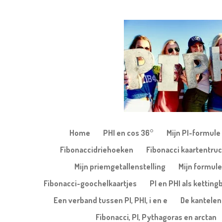
Ga
direct
naar
de
hoofdinhoud
Home
PHI en cos 36°
Mijn PI-formule
Fibonaccidriehoeken
Fibonacci kaartentruc
Mijn priemgetallenstelling
Mijn formule
Fibonacci-goochelkaartjes
PI en PHI als kettin
Een verband tussen PI, PHI, i en e
De kantele
Fibonacci, PI, Pythagoras en arctan