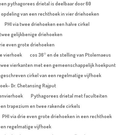
een pythagorees drietal is deelbaar door 60
 opdeling van een rechthoek in vier driehoeken
PHI via twee driehoeken een halve cirkel
j twee gelijkbenige driehoeken
drie even grote driehoeken
xe vierhoek
cos 36° en de stelling van Ptolemaeus
ij twee vierkanten met een gemeenschappelijk hoekpunt
geschreven cirkel van een regelmatige vijfhoek
ehoek- Dr. Chetansing Rajput
denvierhoek
Pythagorees drietal met faculteiten
 een trapezium en twee rakende cirkels
PHI via drie even grote driehoeken in een rechthoek
een regelmatige vijfhoek