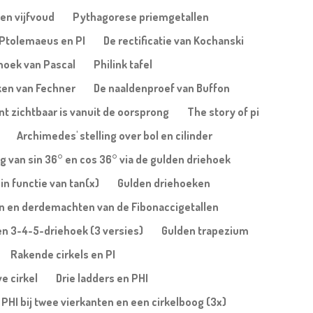
en vijfvoud
Pythagorese priemgetallen
Ptolemaeus en PI
De rectificatie van Kochanski
ehoek van Pascal
Philink tafel
ken van Fechner
De naaldenproef van Buffon
nt zichtbaar is vanuit de oorsprong
The story of pi
Archimedes' stelling over bol en cilinder
 van sin 36° en cos 36° via de gulden driehoek
in functie van tan(x)
Gulden driehoeken
n en derdemachten van de Fibonaccigetallen
een 3-4-5-driehoek (3 versies)
Gulden trapezium
Rakende cirkels en PI
ve cirkel
Drie ladders en PHI
PHI bij twee vierkanten en een cirkelboog (3x)