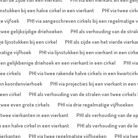
van de zijde van een vierkant
PHI via een vierkant en een geli
nstukken bij een halve cirkel in een vierkant
PHI via twee cirk
e vijfoek
PHI via aangeschreven cirkels bij een regelmatige v
 twee gelijkzijdige driehoeken
PHI als verhouding van de stral
 lijnstukken bij een cirkel
PHI als zijde van het vierde vierka
matige vijfhoek
PHI via lijnstukken bij een vierkant in een cirke
een gelijkbenige driehoek en een vierkant in een cirkel
PHI vi
ee cirkels
PHI via twee rakende halve cirkels in een kwartcirk
 een koordenvierhoek
PHI via projecties bij een vierkant in een
een cirkel
PHI als verhouding van de stralen van twee cirkels 
twee even grote cirkels
PHI via drie regelmatige vijfhoeken
 twee vierkanten in een vierkant
PHI als verhouding van de o
 een halve cirkel in een vierkant
PHI als verhouding van de le
vierkanten
PHI via twee regelmatige vijfhoeken
PHI via twe