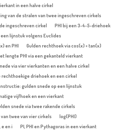
erkant in een halve cirkel
ing van de stralen van twee ingeschreven cirkels
n de ingeschreven cirkel
PHI bij een 3-4-5-driehoek
een lijnstuk volgens Euclides
(x) en PHI
Gulden rechthoek via cos(x) = tan(x)
et lengte PHI via een gekanteld vierkant
nede via vier vierkanten en een halve cirkel
 rechthoekige driehoek en een cirkel
nstructie: gulden snede op een lijnstuk
atige vijfhoek en een vierkant
lden snede via twee rakende cirkels
 van twee van vier cirkels
log(PHI)
 e en i
PI, PHI en Pythagoras in een vierkant