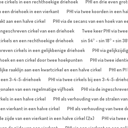
ee cirkels in een rechthoekige driehoek
PHI en drie even gro
in een driehoek in een vierkant
PHI via twee koorden in een ha
akt aan een halve cirkel
PHI via de secans van een hoek van ee
e ingeschreven cirkel van een driehoek
Twee keer PHI via twee
cirkels en een rechthoekige driehoek
sin 54° - sin 18° = sin 30
reven cirkels in een gelijkbenige driehoek
PHI via gelijkzijd
jfhoek en een cirkel door twee hoekpunten
PHI via twee identi
ke raaklijn aan een kwartcirkel en een halve cirkel
PHI en PI
an een 3-4-5-driehoek
PHI via twee cirkels bij een 3-4-5-drieh
agonalen van een regelmatige vijfhoek
PHI via de ingeschreve
kels in een halve cirkel
PHI als verhouding van de stralen van 
en vierkant in een halve cirkel
PHI als verhouding van twee del
 zijde van een vierkant in een halve cirkel (2x)
PHI via twee 