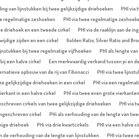
ing van lijnstukken bij twee gelijkzijdige driehoeken
PHI via 
wee regelmatige zeshoeken
PHI via twee regelmatige zeshoek
ge driehoek en een tweede cirkel
PHI via de raaklijn aan de i
ijdige zijden en een cirkel
Golden Ratio, Silver Ratio and Bro
ijnstukken bij twee regelmatige vijfhoeken
PHI als lengte van
ij een halve cirkel
Een merkwaardig verband tussen pi en d
ernatieve opbouw van de rij van Fibonacci
PHI via twee lijnst
ee gelijkzijdige driehoeken in een cirkel
PHI via een regelmati
ierkant in een halve cirkel
PHI via twee even grote vierkanten 
eschreven cirkels van twee gelijkzijdige driehoeken
PHI via t
omgeschreven cirkel
PHi als verhouding van de lengte van twee 
ekige driehoek
PHi via drie kwartcirkels
PHI via een halve c
en de verhouding van de lengte van lijnstukken
PHI via twee r