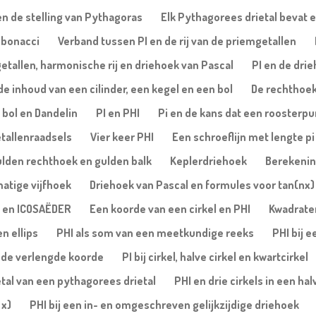
n de stelling van Pythagoras
Elk Pythagorees drietal bevat e
Fibonacci
Verband tussen PI en de rij van de priemgetallen
etallen, harmonische rij en driehoek van Pascal
PI en de dri
de inhoud van een cilinder, een kegel en een bol
De rechthoe
, bol en Dandelin
PI en PHI
Pi en de kans dat een roosterpu
tallenraadsels
Vier keer PHI
Een schroeflijn met lengte pi
ulden rechthoek en gulden balk
Keplerdriehoek
Berekening
matige vijfhoek
Driehoek van Pascal en formules voor tan(nx) 
 en ICOSAËDER
Een koorde van een cirkel en PHI
Kwadrate
n ellips
PHI als som van een meetkundige reeks
PHI bij 
 de verlengde koorde
PI bij cirkel, halve cirkel en kwartcirkel
etal van een pythagorees drietal
PHI en drie cirkels in een hal
 x)
PHI bij een in- en omgeschreven gelijkzijdige driehoek