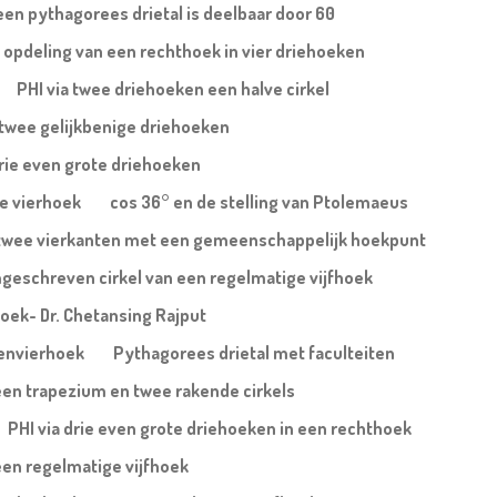
een pythagorees drietal is deelbaar door 60
 opdeling van een rechthoek in vier driehoeken
PHI via twee driehoeken een halve cirkel
j twee gelijkbenige driehoeken
drie even grote driehoeken
xe vierhoek
cos 36° en de stelling van Ptolemaeus
ij twee vierkanten met een gemeenschappelijk hoekpunt
geschreven cirkel van een regelmatige vijfhoek
ehoek- Dr. Chetansing Rajput
denvierhoek
Pythagorees drietal met faculteiten
 een trapezium en twee rakende cirkels
PHI via drie even grote driehoeken in een rechthoek
een regelmatige vijfhoek