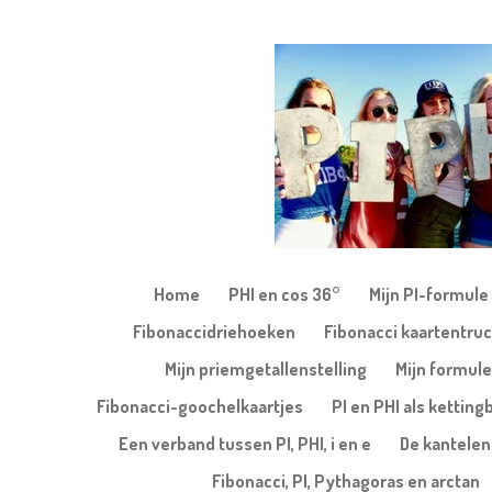
Ga
direct
naar
de
hoofdinhoud
Home
PHI en cos 36°
Mijn PI-formule
Fibonaccidriehoeken
Fibonacci kaartentruc
Mijn priemgetallenstelling
Mijn formule
Fibonacci-goochelkaartjes
PI en PHI als kettin
Een verband tussen PI, PHI, i en e
De kantele
Fibonacci, PI, Pythagoras en arctan