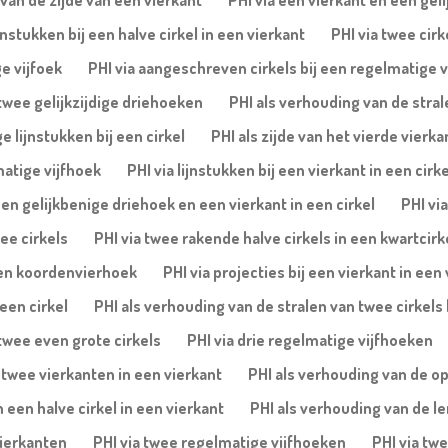
van de zijde van een vierkant
PHI via een vierkant en een geli
nstukken bij een halve cirkel in een vierkant
PHI via twee cirk
e vijfoek
PHI via aangeschreven cirkels bij een regelmatige v
 twee gelijkzijdige driehoeken
PHI als verhouding van de stral
 lijnstukken bij een cirkel
PHI als zijde van het vierde vierka
matige vijfhoek
PHI via lijnstukken bij een vierkant in een cirke
een gelijkbenige driehoek en een vierkant in een cirkel
PHI vi
ee cirkels
PHI via twee rakende halve cirkels in een kwartcirk
 een koordenvierhoek
PHI via projecties bij een vierkant in een
een cirkel
PHI als verhouding van de stralen van twee cirkels 
twee even grote cirkels
PHI via drie regelmatige vijfhoeken
 twee vierkanten in een vierkant
PHI als verhouding van de o
 een halve cirkel in een vierkant
PHI als verhouding van de le
vierkanten
PHI via twee regelmatige vijfhoeken
PHI via twe