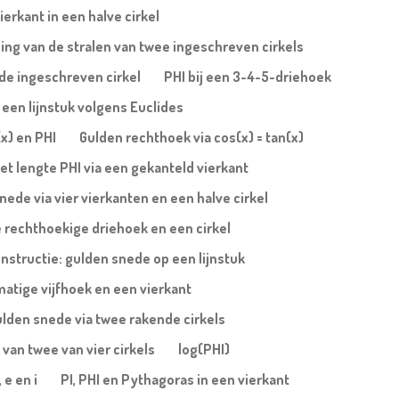
erkant in een halve cirkel
ing van de stralen van twee ingeschreven cirkels
n de ingeschreven cirkel
PHI bij een 3-4-5-driehoek
een lijnstuk volgens Euclides
(x) en PHI
Gulden rechthoek via cos(x) = tan(x)
et lengte PHI via een gekanteld vierkant
nede via vier vierkanten en een halve cirkel
 rechthoekige driehoek en een cirkel
nstructie: gulden snede op een lijnstuk
atige vijfhoek en een vierkant
lden snede via twee rakende cirkels
 van twee van vier cirkels
log(PHI)
 e en i
PI, PHI en Pythagoras in een vierkant