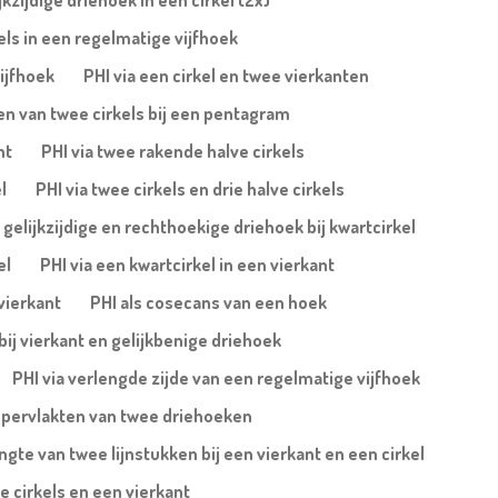
jkzijdige driehoek in een cirkel (2x)
els in een regelmatige vijfhoek
ijfhoek
PHI via een cirkel en twee vierkanten
en van twee cirkels bij een pentagram
nt
PHI via twee rakende halve cirkels
l
PHI via twee cirkels en drie halve cirkels
a gelijkzijdige en rechthoekige driehoek bij kwartcirkel
el
PHI via een kwartcirkel in een vierkant
 vierkant
PHI als cosecans van een hoek
bij vierkant en gelijkbenige driehoek
PHI via verlengde zijde van een regelmatige vijfhoek
ppervlakten van twee driehoeken
ngte van twee lijnstukken bij een vierkant en een cirkel
e cirkels en een vierkant