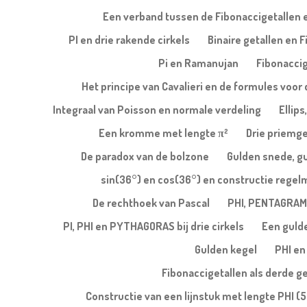
Een verband tussen de Fibonaccigetallen e
PI en drie rakende cirkels
Binaire getallen en 
Pi en Ramanujan
Fibonaccig
Het principe van Cavalieri en de formules voor 
Integraal van Poisson en normale verdeling
Ellips
Een kromme met lengte π²
Drie priemge
De paradox van de bolzone
Gulden snede, g
sin(36°) en cos(36°) en constructie regel
De rechthoek van Pascal
PHI, PENTAGRAM
PI, PHI en PYTHAGORAS bij drie cirkels
Een gulde
Gulden kegel
PHI en
Fibonaccigetallen als derde g
Constructie van een lijnstuk met lengte PHI (5