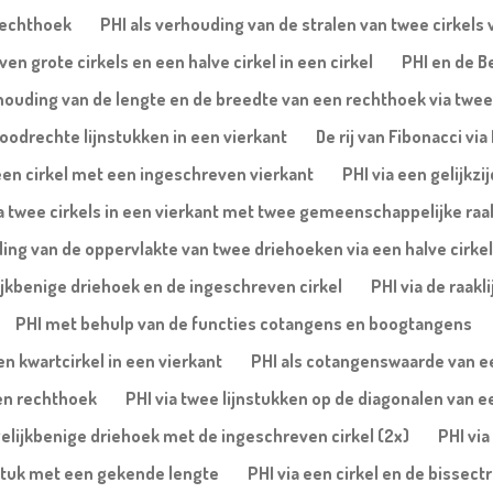
rechthoek
PHI als verhouding van de stralen van twee cirkels 
ven grote cirkels en een halve cirkel in een cirkel
PHI en de B
rhouding van de lengte en de breedte van een rechthoek via twee
oodrechte lijnstukken in een vierkant
De rij van Fibonacci vi
n een cirkel met een ingeschreven vierkant
PHI via een gelijkzi
a twee cirkels in een vierkant met twee gemeenschappelijke raa
ing van de oppervlakte van twee driehoeken via een halve cirkel
lijkbenige driehoek en de ingeschreven cirkel
PHI via de raakl
PHI met behulp van de functies cotangens en boogtangens
n kwartcirkel in een vierkant
PHI als cotangenswaarde van een
een rechthoek
PHI via twee lijnstukken op de diagonalen van e
gelijkbenige driehoek met de ingeschreven cirkel (2x)
PHI via
jnstuk met een gekende lengte
PHI via een cirkel en de bissec