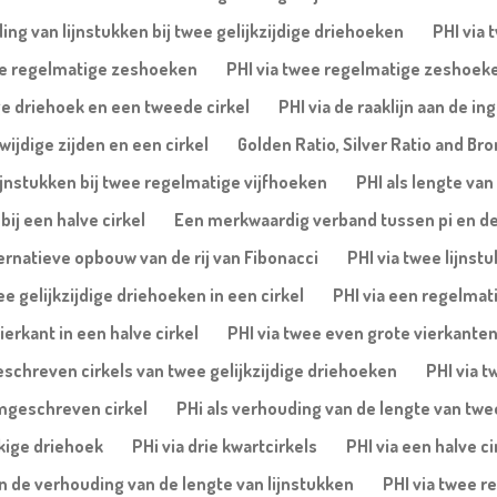
ing van lijnstukken bij twee gelijkzijdige driehoeken
PHI via 
wee regelmatige zeshoeken
PHI via twee regelmatige zeshoek
ge driehoek en een tweede cirkel
PHI via de raaklijn aan de i
ijdige zijden en een cirkel
Golden Ratio, Silver Ratio and Bro
ijnstukken bij twee regelmatige vijfhoeken
PHI als lengte van
ij een halve cirkel
Een merkwaardig verband tussen pi en d
ernatieve opbouw van de rij van Fibonacci
PHI via twee lijnst
ee gelijkzijdige driehoeken in een cirkel
PHI via een regelmati
ierkant in een halve cirkel
PHI via twee even grote vierkanten 
eschreven cirkels van twee gelijkzijdige driehoeken
PHI via t
omgeschreven cirkel
PHi als verhouding van de lengte van twee 
ekige driehoek
PHi via drie kwartcirkels
PHI via een halve c
en de verhouding van de lengte van lijnstukken
PHI via twee r