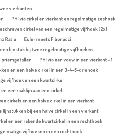
twee vierkanten
en
PHI via cirkel en vierkant en regelmatige zeshoek
ngeschreven cirkel van een regelmatige vijfhoek (2x)
nz Ratio
Euler meets Fibonacci
 een lijnstuk bij twee regelmatige vijfhoeken
e priemgetallen
PHI via een vouw in een vierkant - 1
ukken en een halve cirkel in een 3-4-5-driehoek
ge vijfhoek en een kwartcirkel
en een raaklijn aan een cirkel
wee cirkels en een halve cirkel in een vierkant
lijnstukken bij een halve cirkel in een vierkant
irkel en een rakende kwartcirkel in een rechthoek
egelmatige vijfhoeken in een rechthoek