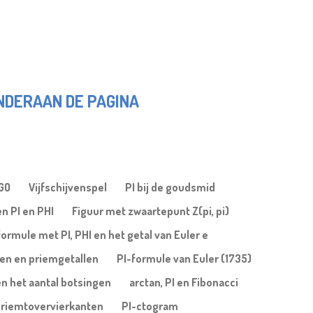
ONDERAAN DE PAGINA
OGO
Vijfschijvenspel
PI bij de goudsmid
n PI en PHI
Figuur met zwaartepunt Z(pi, pi)
formule met PI, PHI en het getal van Euler e
len en priemgetallen
PI-formule van Euler (1735)
en het aantal botsingen
arctan, PI en Fibonacci
riemtovervierkanten
PI-ctogram