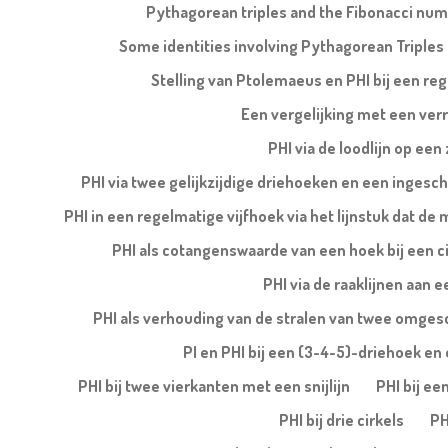
Pythagorean triples and the Fibonacci nu
Some identities involving Pythagorean Triples
Stelling van Ptolemaeus en PHI bij een re
Een vergelijking met een ver
PHI via de loodlijn op een
PHI via twee gelijkzijdige driehoeken en een ingesch
PHI in een regelmatige vijfhoek via het lijnstuk dat de
PHI als cotangenswaarde van een hoek bij een ci
PHI via de raaklijnen aan e
PHI als verhouding van de stralen van twee omges
PI en PHI bij een (3-4-5)-driehoek en e
PHI bij twee vierkanten met een snijlijn
PHI bij ee
PHI bij drie cirkels
PH