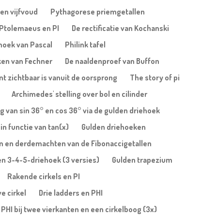
en vijfvoud
Pythagorese priemgetallen
Ptolemaeus en PI
De rectificatie van Kochanski
ehoek van Pascal
Philink tafel
ken van Fechner
De naaldenproef van Buffon
nt zichtbaar is vanuit de oorsprong
The story of pi
Archimedes' stelling over bol en cilinder
 van sin 36° en cos 36° via de gulden driehoek
in functie van tan(x)
Gulden driehoeken
n en derdemachten van de Fibonaccigetallen
een 3-4-5-driehoek (3 versies)
Gulden trapezium
Rakende cirkels en PI
ve cirkel
Drie ladders en PHI
PHI bij twee vierkanten en een cirkelboog (3x)