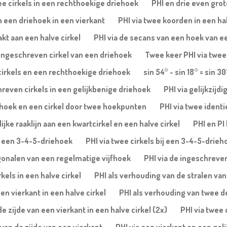
ee cirkels in een rechthoekige driehoek
PHI en drie even gro
in een driehoek in een vierkant
PHI via twee koorden in een ha
akt aan een halve cirkel
PHI via de secans van een hoek van ee
e ingeschreven cirkel van een driehoek
Twee keer PHI via twee
cirkels en een rechthoekige driehoek
sin 54° - sin 18° = sin 30
reven cirkels in een gelijkbenige driehoek
PHI via gelijkzijd
jfhoek en een cirkel door twee hoekpunten
PHI via twee identi
ke raaklijn aan een kwartcirkel en een halve cirkel
PHI en PI
an een 3-4-5-driehoek
PHI via twee cirkels bij een 3-4-5-drieh
agonalen van een regelmatige vijfhoek
PHI via de ingeschreve
kels in een halve cirkel
PHI als verhouding van de stralen van 
en vierkant in een halve cirkel
PHI als verhouding van twee del
 zijde van een vierkant in een halve cirkel (2x)
PHI via twee 