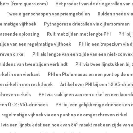
mbers (from quora.com)
Het product van de drie getallen van 
Twee eigenschappen van priemgetallen
Gulden snede via
gelmatige vijfhoek
Pythagorese drietallen via cijfersommen
rassende oplossing
Ruit met zijden met lengte PHI
PHI bi
 zijde van een regelmatige vijfhoek
PHI in een trapezium via 
reven cirkel
PHI als lengte van een zijde van een niet-conve
 middens van twee zijden verbindt
PHI via twee lijnstukken b
rkel in een vierkant
PHI en Ptolemaeus en een punt op de om
en cirkel in een rechthoek
Artikel over PHI bij een 1:2:V5-dri
chreven cirkels
PHI via raaklijnen aan een cirkel en een koor
en (1 : 2 : V5)-driehoek
PHI bij een gelijkbenige driehoek en
n regelmatige vijhoek via een punt op de omgeschreven cirkel
I via een lijnstuk dat een hoek van 54° maakt met een zijde van 