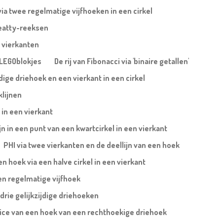
via twee regelmatige vijfhoeken in een cirkel
eatty-reeksen
 vierkanten
a LEGOblokjes
De rij van Fibonacci via 'binaire getallen'
jdige driehoek en een vierkant in een cirkel
klijnen
 in een vierkant
ijn in een punt van een kwartcirkel in een vierkant
PHI via twee vierkanten en de deellijn van een hoek
 hoek via een halve cirkel in een vierkant
en regelmatige vijfhoek
 drie gelijkzijdige driehoeken
trice van een hoek van een rechthoekige driehoek