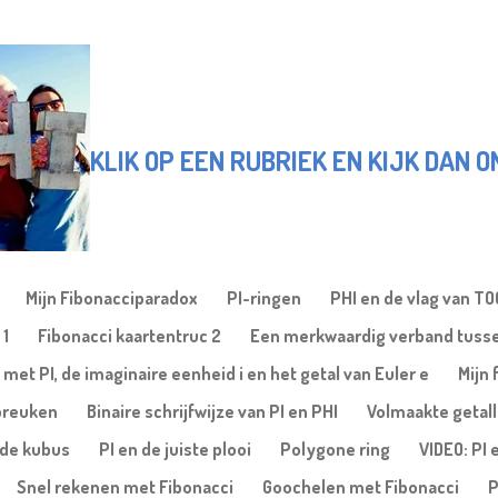
KLIK OP EEN RUBRIEK EN KIJK DAN 
Mijn Fibonacciparadox
PI-ringen
PHI en de vlag van T
 1
Fibonacci kaartentruc 2
Een merkwaardig verband tusse
 met PI, de imaginaire eenheid i en het getal van Euler e
Mijn 
gbreuken
Binaire schrijfwijze van PI en PHI
Volmaakte getal
nde kubus
PI en de juiste plooi
Polygone ring
VIDEO: PI 
Snel rekenen met Fibonacci
Goochelen met Fibonacci
P