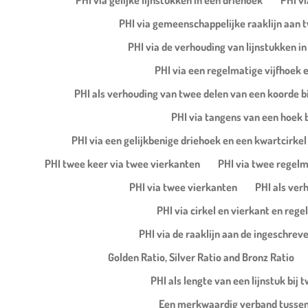
PHI via gelijke lijnstukken in een driehoek
PHI vi
PHI via gemeenschappelijke raaklijn aan t
PHI via de verhouding van lijnstukken i
PHI via een regelmatige vijfhoek e
PHI als verhouding van twee delen van een koorde bi
PHI via tangens van een hoek b
PHI via een gelijkbenige driehoek en een kwartcirkel 
PHI twee keer via twee vierkanten
PHI via twee regelm
PHI via twee vierkanten
PHI als ver
PHI via cirkel en vierkant en reg
PHI via de raaklijn aan de ingeschreve
Golden Ratio, Silver Ratio and Bronz Ratio
PHI als lengte van een lijnstuk bij
Een merkwaardig verband tussen 