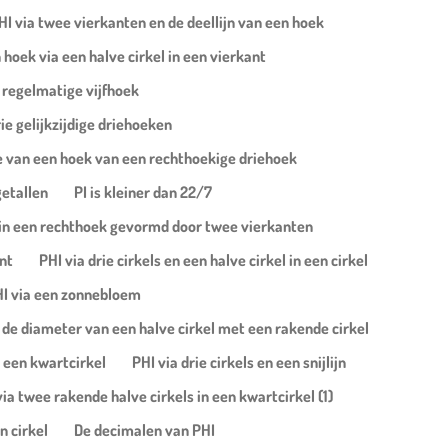
HI via twee vierkanten en de deellijn van een hoek
hoek via een halve cirkel in een vierkant
 regelmatige vijfhoek
rie gelijkzijdige driehoeken
ice van een hoek van een rechthoekige driehoek
etallen
PI is kleiner dan 22/7
n in een rechthoek gevormd door twee vierkanten
nt
PHI via drie cirkels en een halve cirkel in een cirkel
I via een zonnebloem
 de diameter van een halve cirkel met een rakende cirkel
n een kwartcirkel
PHI via drie cirkels en een snijlijn
via twee rakende halve cirkels in een kwartcirkel (1)
n cirkel
De decimalen van PHI