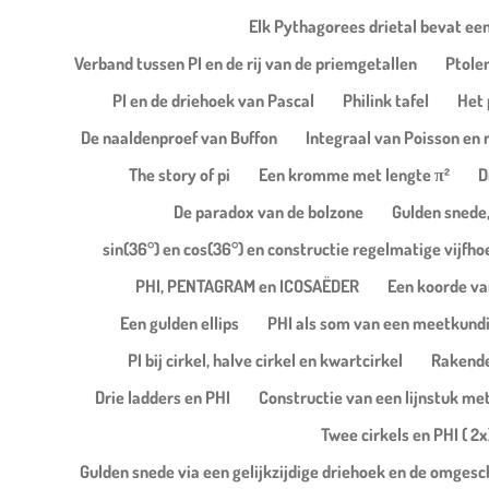
Elk Pythagorees drietal bevat een
Verband tussen PI en de rij van de priemgetallen
Ptole
PI en de driehoek van Pascal
Philink tafel
Het 
De naaldenproef van Buffon
Integraal van Poisson en 
The story of pi
Een kromme met lengte π²
D
De paradox van de bolzone
Gulden snede,
sin(36°) en cos(36°) en constructie regelmatige vijfho
PHI, PENTAGRAM en ICOSAËDER
Een koorde van
Een gulden ellips
PHI als som van een meetkund
PI bij cirkel, halve cirkel en kwartcirkel
Rakende 
Drie ladders en PHI
Constructie van een lijnstuk met
Twee cirkels en PHI ( 2x
Gulden snede via een gelijkzijdige driehoek en de omgesc