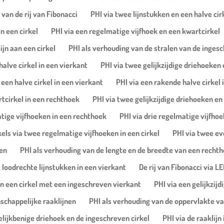
van de rij van Fibonacci
PHI via twee lijnstukken en een halve ci
n een cirkel
PHI via een regelmatige vijfhoek en een kwartcirkel
ijn aan een cirkel
PHI als verhouding van de stralen van de ingesc
halve cirkel in een vierkant
PHI via twee gelijkzijdige driehoeken
een halve cirkel in een vierkant
PHI via een rakende halve cirkel
rtcirkel in een rechthoek
PHI via twee gelijkzijdige driehoeken en
tige vijfhoeken in een rechthoek
PHI via drie regelmatige vijfho
els via twee regelmatige vijfhoeken in een cirkel
PHI via twee eve
en
PHI als verhouding van de lengte en de breedte van een recht
 loodrechte lijnstukken in een vierkant
De rij van Fibonacci via L
aan een cirkel met een ingeschreven vierkant
PHI via een gelijkzijd
schappelijke raaklijnen
PHI als verhouding van de oppervlakte va
elijkbenige driehoek en de ingeschreven cirkel
PHI via de raaklijn