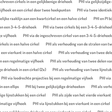
chreven cirkels in een gelijkbenige driehoek
PHI via gelijkzijdig
vijfhoek en een cirkel door twee hoekpunten
PHI via twee identiek
ijke raaklijn aan een kwartcirkel en een halve cirkel
PHI en PI b
 van een 3-4-5-driehoek
PHI via twee cirkels bij een 3-4-5-driehoe
e vijfhoek
PHI via de ingeschreven cirkel van een 3-4-5-driehoek
rkels in een halve cirkel
PHI als verhouding van de stralen van twe
 een vierkant in een halve cirkel
PHI als verhouding van twee delen
in een regelmatige vijfhoek
PHI als verhouding van twee delen van
ge driehoek in een cirkel (2x)
PHI als verhouding van twee lijnstukk
PHI via loodrechte projecties bij een regelmatige vijfoek
PHI via
in een ellips
PHI bij twee gelijkzijdige driehoeken
PHI als verh
ge lijnstukken bij een cirkel
PHI als zijde van het vierde vierkant
elmatige vijfhoek
PHI via lijnstukken bij een vierkant in een cirkel