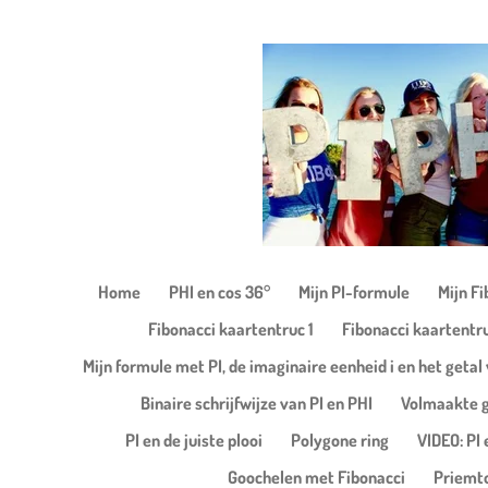
Ga
direct
naar
de
hoofdinhoud
Home
PHI en cos 36°
Mijn PI-formule
Mijn F
Fibonacci kaartentruc 1
Fibonacci kaartentr
Mijn formule met PI, de imaginaire eenheid i en het getal 
Binaire schrijfwijze van PI en PHI
Volmaakte g
PI en de juiste plooi
Polygone ring
VIDEO: PI 
Goochelen met Fibonacci
Priemt