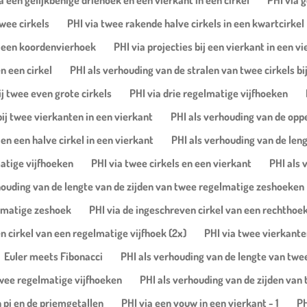
a een gelijkbenige driehoek en een vierkant in een cirkel
PHI via g
wee cirkels
PHI via twee rakende halve cirkels in een kwartcirkel
n een koordenvierhoek
PHI via projecties bij een vierkant in een v
n een cirkel
PHI als verhouding van de stralen van twee cirkels bi
j twee even grote cirkels
PHI via drie regelmatige vijfhoeken
ij twee vierkanten in een vierkant
PHI als verhouding van de opp
en een halve cirkel in een vierkant
PHI als verhouding van de leng
atige vijfhoeken
PHI via twee cirkels en een vierkant
PHI als 
houding van de lengte van de zijden van twee regelmatige zeshoeken
elmatige zeshoek
PHI via de ingeschreven cirkel van een rechthoe
n cirkel van een regelmatige vijfhoek (2x)
PHI via twee vierkante
Euler meets Fibonacci
PHI als verhouding van de lengte van twee
 twee regelmatige vijfhoeken
PHI als verhouding van de zijden van 
pi en de priemgetallen
PHI via een vouw in een vierkant - 1
PH