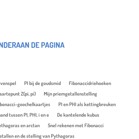
ONDERAAN DE PAGINA
ijvenspel
PI bij de goudsmid
Fibonaccidriehoeken
artepunt Z(pi, pi)
Mijn priemgetallenstelling
ibonacci-goochelkaartjes
PI en PHI als kettingbreuken
and tussen PI, PHI, i en e
De kantelende kubus
Pythagoras en arctan
Snel rekenen met Fibonacci
tallen en de stelling van Pythagoras