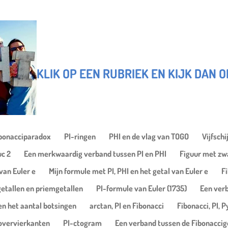
KLIK OP EEN RUBRIEK EN KIJK DAN 
ibonacciparadox
PI-ringen
PHI en de vlag van TOGO
Vijfsch
uc 2
Een merkwaardig verband tussen PI en PHI
Figuur met zwa
van Euler e
Mijn formule met PI, PHI en het getal van Euler e
F
etallen en priemgetallen
PI-formule van Euler (1735)
Een verb
en het aantal botsingen
arctan, PI en Fibonacci
Fibonacci, PI, 
overvierkanten
PI-ctogram
Een verband tussen de Fibonaccige