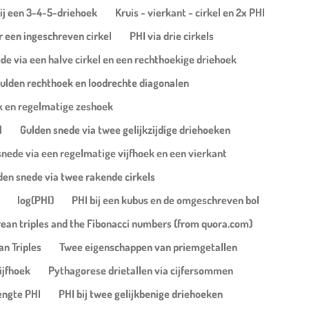
ij een 3-4-5-driehoek
Kruis - vierkant - cirkel en 2x PHI
 een ingeschreven cirkel
PHI via drie cirkels
de via een halve cirkel en een rechthoekige driehoek
ulden rechthoek en loodrechte diagonalen
k en regelmatige zeshoek
l
Gulden snede via twee gelijkzijdige driehoeken
snede via een regelmatige vijfhoek en een vierkant
den snede via twee rakende cirkels
log(PHI)
PHI bij een kubus en de omgeschreven bol
ean triples and the Fibonacci numbers (from quora.com)
n Triples
Twee eigenschappen van priemgetallen
ijfhoek
Pythagorese drietallen via cijfersommen
engte PHI
PHI bij twee gelijkbenige driehoeken