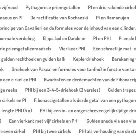
 vijfvoud
Pythagorese priemgetallen
PI en drie rakende cirke
maeus en PI
De rectificatie van Kochanski
Pi en Ramanujan
principe van Cavalieri en de formules voor de inhoud van een cilinder,
normale verdeling
Ellips, bol en Dandelin
PI en PHI
Pi en de
rie priemgetallenraadsels
Vier keer PHI
Een schroeflijn met l
 gulden rechthoek en gulden balk
Keplerdriehoek
Berekening v
ek
Driehoek van Pascal en formules voor tan(nx) in functie van ta
 een cirkel en PHI
Kwadraten en derdemachten van de Fibonacci
ige reeks
PHI bij een 3-4-5-driehoek (3 versies)
Gulden trape
cirkels en PI
Fibonaccigetallen als derde getal van een pythagor
 lengte PHI (5 x)
PHI bij een in- en omgeschreven gelijkzijdige dr
)
Een vierkant met vijf cirkels en PHI
Gulden snede via een vier
hreven cirkel
PHI bij twee cirkels
PHI als verhouding van de st