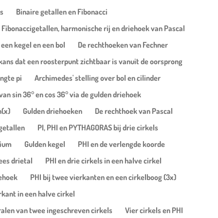
ls
Binaire getallen en Fibonacci
Fibonaccigetallen, harmonische rij en driehoek van Pascal
 een kegel en een bol
De rechthoeken van Fechner
 kans dat een roosterpunt zichtbaar is vanuit de oorsprong
engte pi
Archimedes' stelling over bol en cilinder
an sin 36° en cos 36° via de gulden driehoek
n(x)
Gulden driehoeken
De rechthoek van Pascal
getallen
PI, PHI en PYTHAGORAS bij drie cirkels
zium
Gulden kegel
PHI en de verlengde koorde
ees drietal
PHI en drie cirkels in een halve cirkel
iehoek
PHI bij twee vierkanten en een cirkelboog (3x)
kant in een halve cirkel
ralen van twee ingeschreven cirkels
Vier cirkels en PHI