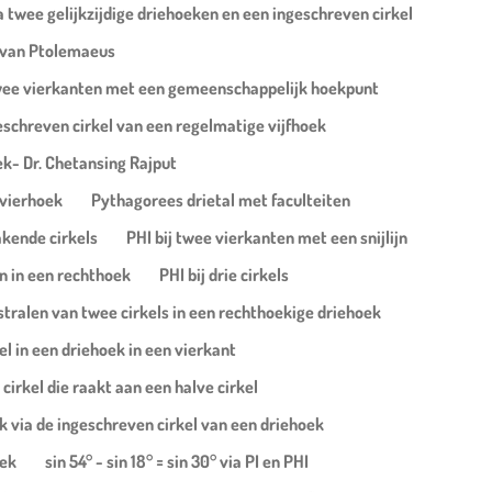
a twee gelijkzijdige driehoeken en een ingeschreven cirkel
g van Ptolemaeus
 twee vierkanten met een gemeenschappelijk hoekpunt
schreven cirkel van een regelmatige vijfhoek
oek- Dr. Chetansing Rajput
nvierhoek
Pythagorees drietal met faculteiten
akende cirkels
PHI bij twee vierkanten met een snijlijn
n in een rechthoek
PHI bij drie cirkels
stralen van twee cirkels in een rechthoekige driehoek
kel in een driehoek in een vierkant
 cirkel die raakt aan een halve cirkel
uk via de ingeschreven cirkel van een driehoek
oek
sin 54° - sin 18° = sin 30° via PI en PHI