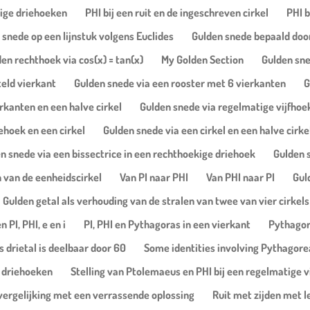
dige driehoeken
PHI bij een ruit en de ingeschreven cirkel
PHI b
 snede op een lijnstuk volgens Euclides
Gulden snede bepaald door
en rechthoek via cos(x) = tan(x)
My Golden Section
Gulden sne
teld vierkant
Gulden snede via een rooster met 6 vierkanten
G
rkanten en een halve cirkel
Gulden snede via regelmatige vijfhoe
ehoek en een cirkel
Gulden snede via een cirkel en een halve cirke
n snede via een bissectrice in een rechthoekige driehoek
Gulden 
 van de eenheidscirkel
Van PI naar PHI
Van PHI naar PI
Gul
Gulden getal als verhouding van de stralen van twee van vier cirkels
 PI, PHI, e en i
PI, PHI en Pythagoras in een vierkant
Pythagor
 drietal is deelbaar door 60
Some identities involving Pythagorea
r driehoeken
Stelling van Ptolemaeus en PHI bij een regelmatige v
vergelijking met een verrassende oplossing
Ruit met zijden met l