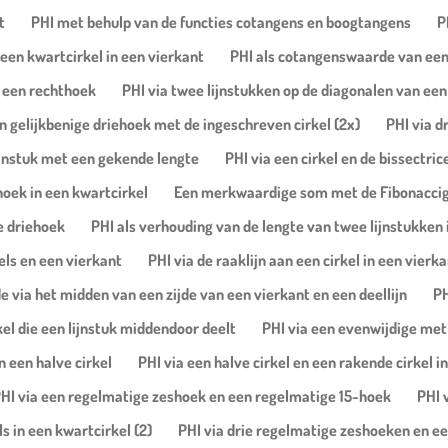
t
PHI met behulp van de functies cotangens en boogtangens
P
een kwartcirkel in een vierkant
PHI als cotangenswaarde van een 
in een rechthoek
PHI via twee lijnstukken op de diagonalen van een
n gelijkbenige driehoek met de ingeschreven cirkel (2x)
PHI via d
lijnstuk met een gekende lengte
PHI via een cirkel en de bissectr
oek in een kwartcirkel
Een merkwaardige som met de Fibonaccig
e driehoek
PHI als verhouding van de lengte van twee lijnstukke
kels en een vierkant
PHI via de raaklijn aan een cirkel in een vierka
 via het midden van een zijde van een vierkant en een deellijn
PH
kel die een lijnstuk middendoor deelt
PHI via een evenwijdige met
n een halve cirkel
PHI via een halve cirkel en een rakende cirkel i
HI via een regelmatige zeshoek en een regelmatige 15-hoek
PHI 
s in een kwartcirkel (2)
PHI via drie regelmatige zeshoeken en ee