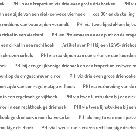
oek
PHI in een trapezium via drie even grote driehoeken
PHI vi
van een zijde van een niet-convexe vierhoek
cos 36° en de stellin
de middens van twee zijden verbindt
PHI via twee lijnstukken bij
cirkel in een vierkant
PHI en Ptolemaeus en een punt op de omge
 een cirkel in een rechthoek
Artikel over PHI bij een 1:2:V5-drieh
eschreven cirkels
PHI via raaklijnen aan een cirkel en een koorde
hoek
PHI bij een gelijkbenige driehoek en een trapezium en twee r
 punt op de omgeschreven cirkel
PHI via drie even grote driehoeke
een zijde van een regelmatige vijfhoek
PHI via verhouding van de 
n in een regelmatige vijfhoek
PHI via twee lijnstukken bij een cir
irkel in een rechthoekige driehoek
PHI via twee lijnstukken bij een
hoekige driehoek in een halve cirkel
PHI als lengte van een lijnst
thoekige driehoek
PHI via twee cirkels en een rechthoekige drieh