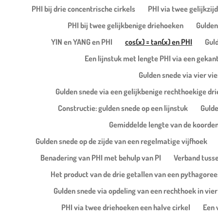
PHI bij drie concentrische cirkels
PHI via twee gelijkzij
PHI bij twee gelijkbenige driehoeken
Gulden
YIN en YANG en PHI
cos(x) = tan(x) en PHI
Guld
Een lijnstuk met lengte PHI via een gekan
Gulden snede via vier vie
Gulden snede via een gelijkbenige rechthoekige dri
Constructie: gulden snede op een lijnstuk
Gulde
Gemiddelde lengte van de koorden
Gulden snede op de zijde van een regelmatige vijfhoek
Benadering van PHI met behulp van PI
Verband tussen
Het product van de drie getallen van een pythagorees
Gulden snede via opdeling van een rechthoek in vie
PHI via twee driehoeken een halve cirkel
Een 