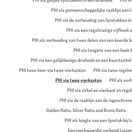
PHI via gelijke lijnstukken in een driehoek
PHI vi
PHI via gemeenschappelijke raaklijn aan t
PHI via de verhouding van lijnstukken i
PHI via een regelmatige vijfhoek e
PHI als verhouding van twee delen van een koorde bi
PHI via tangens van een hoek b
PHI via een gelijkbenige driehoek en een kwartcirkel 
PHI twee keer via twee vierkanten
PHI via twee regelm
PHI via twee vierkanten
PHI als ver
PHI via cirkel en vierkant en reg
PHI via de raaklijn aan de ingeschreve
Golden Ratio, Silver Ratio and Bronz Ratio
PHI als lengte van een lijnstuk bij
Een merkwaardig verband tussen 