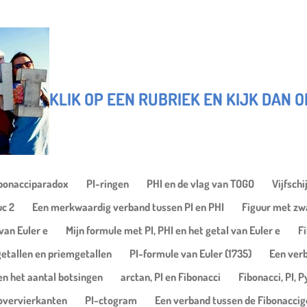
KLIK OP EEN RUBRIEK EN KIJK DAN 
ibonacciparadox
PI-ringen
PHI en de vlag van TOGO
Vijfsch
uc 2
Een merkwaardig verband tussen PI en PHI
Figuur met zwa
van Euler e
Mijn formule met PI, PHI en het getal van Euler e
F
etallen en priemgetallen
PI-formule van Euler (1735)
Een verb
en het aantal botsingen
arctan, PI en Fibonacci
Fibonacci, PI, 
overvierkanten
PI-ctogram
Een verband tussen de Fibonaccige