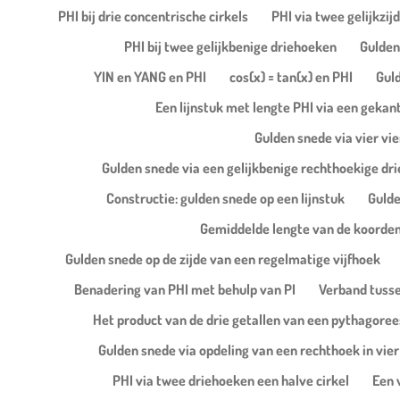
PHI bij drie concentrische cirkels
PHI via twee gelijkzij
PHI bij twee gelijkbenige driehoeken
Gulden
YIN en YANG en PHI
cos(x) = tan(x) en PHI
Guld
Een lijnstuk met lengte PHI via een gekan
Gulden snede via vier vie
Gulden snede via een gelijkbenige rechthoekige dri
Constructie: gulden snede op een lijnstuk
Gulde
Gemiddelde lengte van de koorden
Gulden snede op de zijde van een regelmatige vijfhoek
Benadering van PHI met behulp van PI
Verband tussen
Het product van de drie getallen van een pythagorees
Gulden snede via opdeling van een rechthoek in vie
PHI via twee driehoeken een halve cirkel
Een 