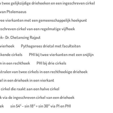
a twee gelijkzijdige driehoeken en een ingeschreven cirkel
g van Ptolemaeus
 twee vierkanten met een gemeenschappelijk hoekpunt
schreven cirkel van een regelmatige vijfhoek
oek- Dr. Chetansing Rajput
nvierhoek
Pythagorees drietal met faculteiten
akende cirkels
PHI bij twee vierkanten met een snijlijn
n in een rechthoek
PHI bij drie cirkels
stralen van twee cirkels in een rechthoekige driehoek
kel in een driehoek in een vierkant
 cirkel die raakt aan een halve cirkel
uk via de ingeschreven cirkel van een driehoek
oek
sin 54° - sin 18° = sin 30° via PI en PHI