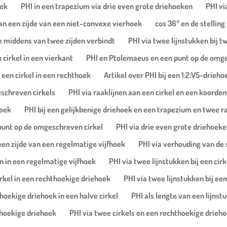
oek
PHI in een trapezium via drie even grote driehoeken
PHI vi
van een zijde van een niet-convexe vierhoek
cos 36° en de stellin
de middens van twee zijden verbindt
PHI via twee lijnstukken bij
cirkel in een vierkant
PHI en Ptolemaeus en een punt op de omge
 een cirkel in een rechthoek
Artikel over PHI bij een 1:2:V5-drieh
eschreven cirkels
PHI via raaklijnen aan een cirkel en een koorde
hoek
PHI bij een gelijkbenige driehoek en een trapezium en twee r
 punt op de omgeschreven cirkel
PHI via drie even grote driehoeke
een zijde van een regelmatige vijfhoek
PHI via verhouding van de 
n in een regelmatige vijfhoek
PHI via twee lijnstukken bij een cir
irkel in een rechthoekige driehoek
PHI via twee lijnstukken bij een
hoekige driehoek in een halve cirkel
PHI als lengte van een lijnst
thoekige driehoek
PHI via twee cirkels en een rechthoekige drieh