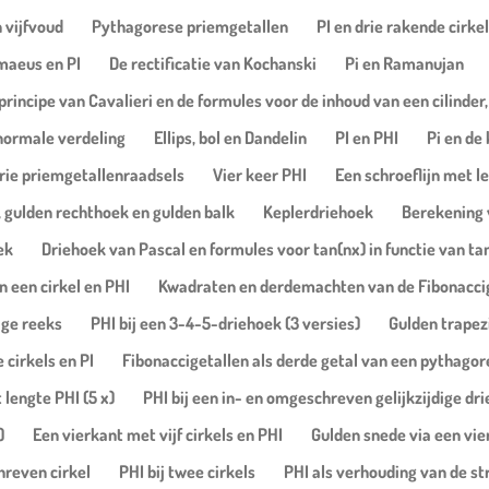
 vijfvoud
Pythagorese priemgetallen
PI en drie rakende cirke
maeus en PI
De rectificatie van Kochanski
Pi en Ramanujan
principe van Cavalieri en de formules voor de inhoud van een cilinder,
normale verdeling
Ellips, bol en Dandelin
PI en PHI
Pi en de
rie priemgetallenraadsels
Vier keer PHI
Een schroeflijn met l
 gulden rechthoek en gulden balk
Keplerdriehoek
Berekening v
ek
Driehoek van Pascal en formules voor tan(nx) in functie van ta
 een cirkel en PHI
Kwadraten en derdemachten van de Fibonacci
ige reeks
PHI bij een 3-4-5-driehoek (3 versies)
Gulden trape
cirkels en PI
Fibonaccigetallen als derde getal van een pythagor
 lengte PHI (5 x)
PHI bij een in- en omgeschreven gelijkzijdige dr
)
Een vierkant met vijf cirkels en PHI
Gulden snede via een vier
hreven cirkel
PHI bij twee cirkels
PHI als verhouding van de st