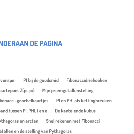
ONDERAAN DE PAGINA
ijvenspel
PI bij de goudsmid
Fibonaccidriehoeken
artepunt Z(pi, pi)
Mijn priemgetallenstelling
ibonacci-goochelkaartjes
PI en PHI als kettingbreuken
and tussen PI, PHI, i en e
De kantelende kubus
Pythagoras en arctan
Snel rekenen met Fibonacci
tallen en de stelling van Pythagoras