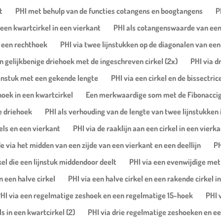
t
PHI met behulp van de functies cotangens en boogtangens
P
een kwartcirkel in een vierkant
PHI als cotangenswaarde van een 
in een rechthoek
PHI via twee lijnstukken op de diagonalen van een
n gelijkbenige driehoek met de ingeschreven cirkel (2x)
PHI via d
lijnstuk met een gekende lengte
PHI via een cirkel en de bissectr
oek in een kwartcirkel
Een merkwaardige som met de Fibonaccig
e driehoek
PHI als verhouding van de lengte van twee lijnstukke
kels en een vierkant
PHI via de raaklijn aan een cirkel in een vierka
 via het midden van een zijde van een vierkant en een deellijn
PH
kel die een lijnstuk middendoor deelt
PHI via een evenwijdige met
n een halve cirkel
PHI via een halve cirkel en een rakende cirkel i
HI via een regelmatige zeshoek en een regelmatige 15-hoek
PHI 
s in een kwartcirkel (2)
PHI via drie regelmatige zeshoeken en ee