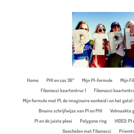
Ga
direct
naar
de
hoofdinhoud
Home
PHI en cos 36°
Mijn PI-formule
Mijn F
Fibonacci kaartentruc 1
Fibonacci kaartentr
Mijn formule met PI, de imaginaire eenheid i en het getal 
Binaire schrijfwijze van PI en PHI
Volmaakte g
PI en de juiste plooi
Polygone ring
VIDEO: PI 
Goochelen met Fibonacci
Priemt