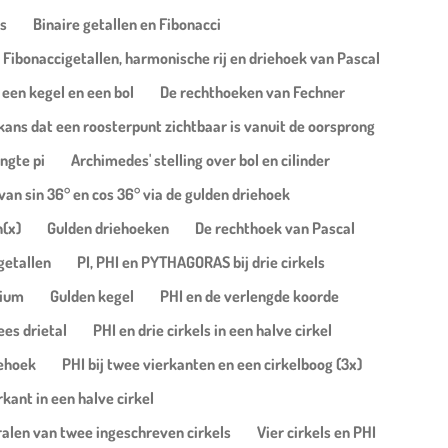
ls
Binaire getallen en Fibonacci
Fibonaccigetallen, harmonische rij en driehoek van Pascal
 een kegel en een bol
De rechthoeken van Fechner
 kans dat een roosterpunt zichtbaar is vanuit de oorsprong
engte pi
Archimedes' stelling over bol en cilinder
an sin 36° en cos 36° via de gulden driehoek
n(x)
Gulden driehoeken
De rechthoek van Pascal
getallen
PI, PHI en PYTHAGORAS bij drie cirkels
zium
Gulden kegel
PHI en de verlengde koorde
ees drietal
PHI en drie cirkels in een halve cirkel
iehoek
PHI bij twee vierkanten en een cirkelboog (3x)
kant in een halve cirkel
ralen van twee ingeschreven cirkels
Vier cirkels en PHI