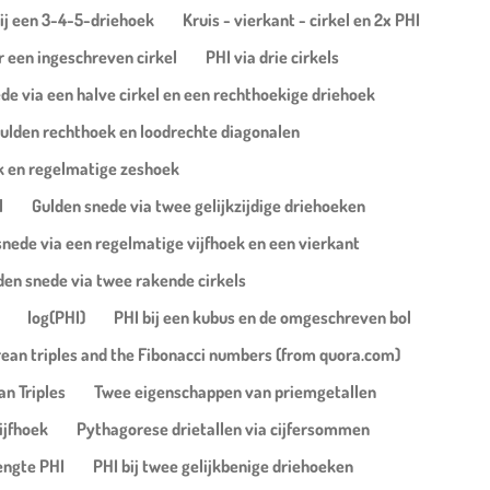
ij een 3-4-5-driehoek
Kruis - vierkant - cirkel en 2x PHI
 een ingeschreven cirkel
PHI via drie cirkels
de via een halve cirkel en een rechthoekige driehoek
ulden rechthoek en loodrechte diagonalen
k en regelmatige zeshoek
l
Gulden snede via twee gelijkzijdige driehoeken
snede via een regelmatige vijfhoek en een vierkant
den snede via twee rakende cirkels
log(PHI)
PHI bij een kubus en de omgeschreven bol
ean triples and the Fibonacci numbers (from quora.com)
n Triples
Twee eigenschappen van priemgetallen
ijfhoek
Pythagorese drietallen via cijfersommen
engte PHI
PHI bij twee gelijkbenige driehoeken