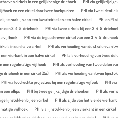
chreven cirkels in een gelijkbenige driehoek
PHI via gelijkzijdig
vijfhoek en een cirkel door twee hoekpunten
PHI via twee identiek
ijke raaklijn aan een kwartcirkel en een halve cirkel
PHI en PI b
 van een 3-4-5-driehoek
PHI via twee cirkels bij een 3-4-5-driehoe
e vijfhoek
PHI via de ingeschreven cirkel van een 3-4-5-driehoek
rkels in een halve cirkel
PHI als verhouding van de stralen van twe
 een vierkant in een halve cirkel
PHI als verhouding van twee delen
in een regelmatige vijfhoek
PHI als verhouding van twee delen van
ge driehoek in een cirkel (2x)
PHI als verhouding van twee lijnstukk
PHI via loodrechte projecties bij een regelmatige vijfoek
PHI via
in een ellips
PHI bij twee gelijkzijdige driehoeken
PHI als verh
ge lijnstukken bij een cirkel
PHI als zijde van het vierde vierkant
elmatige vijfhoek
PHI via lijnstukken bij een vierkant in een cirkel