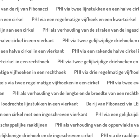
van de rij van Fibonacci
PHI via twee lijnstukken en een halve ci
n een cirkel
PHI via een regelmatige vijfhoek en een kwartcirkel
ijn aan een cirkel
PHI als verhouding van de stralen van de ingesc
halve cirkel in een vierkant
PHI via twee gelijkzijdige driehoeken
een halve cirkel in een vierkant
PHI via een rakende halve cirkel
rtcirkel in een rechthoek
PHI via twee gelijkzijdige driehoeken en
tige vijfhoeken in een rechthoek
PHI via drie regelmatige vijfho
els via twee regelmatige vijfhoeken in een cirkel
PHI via twee eve
en
PHI als verhouding van de lengte en de breedte van een recht
 loodrechte lijnstukken in een vierkant
De rij van Fibonacci via L
aan een cirkel met een ingeschreven vierkant
PHI via een gelijkzijd
schappelijke raaklijnen
PHI als verhouding van de oppervlakte va
elijkbenige driehoek en de ingeschreven cirkel
PHI via de raaklijn