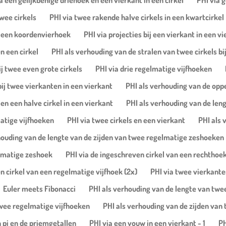
a een gelijkbenige driehoek en een vierkant in een cirkel
PHI via g
wee cirkels
PHI via twee rakende halve cirkels in een kwartcirkel
n een koordenvierhoek
PHI via projecties bij een vierkant in een v
n een cirkel
PHI als verhouding van de stralen van twee cirkels bi
j twee even grote cirkels
PHI via drie regelmatige vijfhoeken
ij twee vierkanten in een vierkant
PHI als verhouding van de opp
en een halve cirkel in een vierkant
PHI als verhouding van de leng
atige vijfhoeken
PHI via twee cirkels en een vierkant
PHI als 
houding van de lengte van de zijden van twee regelmatige zeshoeken
elmatige zeshoek
PHI via de ingeschreven cirkel van een rechthoe
n cirkel van een regelmatige vijfhoek (2x)
PHI via twee vierkante
Euler meets Fibonacci
PHI als verhouding van de lengte van twee
 twee regelmatige vijfhoeken
PHI als verhouding van de zijden van 
pi en de priemgetallen
PHI via een vouw in een vierkant - 1
PH