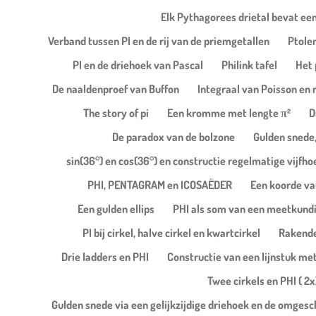
Elk Pythagorees drietal bevat een
Verband tussen PI en de rij van de priemgetallen
Ptole
PI en de driehoek van Pascal
Philink tafel
Het 
De naaldenproef van Buffon
Integraal van Poisson en 
The story of pi
Een kromme met lengte π²
D
De paradox van de bolzone
Gulden snede,
sin(36°) en cos(36°) en constructie regelmatige vijfho
PHI, PENTAGRAM en ICOSAËDER
Een koorde van
Een gulden ellips
PHI als som van een meetkund
PI bij cirkel, halve cirkel en kwartcirkel
Rakende 
Drie ladders en PHI
Constructie van een lijnstuk met
Twee cirkels en PHI ( 2x
Gulden snede via een gelijkzijdige driehoek en de omgesc