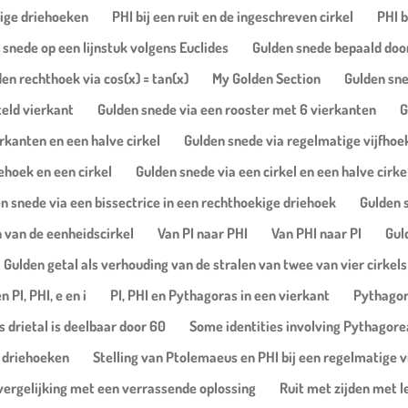
dige driehoeken
PHI bij een ruit en de ingeschreven cirkel
PHI b
 snede op een lijnstuk volgens Euclides
Gulden snede bepaald door
en rechthoek via cos(x) = tan(x)
My Golden Section
Gulden sne
teld vierkant
Gulden snede via een rooster met 6 vierkanten
G
rkanten en een halve cirkel
Gulden snede via regelmatige vijfhoe
ehoek en een cirkel
Gulden snede via een cirkel en een halve cirke
n snede via een bissectrice in een rechthoekige driehoek
Gulden 
 van de eenheidscirkel
Van PI naar PHI
Van PHI naar PI
Gul
Gulden getal als verhouding van de stralen van twee van vier cirkels
 PI, PHI, e en i
PI, PHI en Pythagoras in een vierkant
Pythagor
 drietal is deelbaar door 60
Some identities involving Pythagorea
r driehoeken
Stelling van Ptolemaeus en PHI bij een regelmatige v
vergelijking met een verrassende oplossing
Ruit met zijden met l