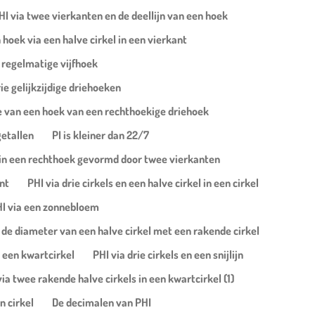
HI via twee vierkanten en de deellijn van een hoek
hoek via een halve cirkel in een vierkant
 regelmatige vijfhoek
rie gelijkzijdige driehoeken
ice van een hoek van een rechthoekige driehoek
etallen
PI is kleiner dan 22/7
n in een rechthoek gevormd door twee vierkanten
nt
PHI via drie cirkels en een halve cirkel in een cirkel
I via een zonnebloem
 de diameter van een halve cirkel met een rakende cirkel
n een kwartcirkel
PHI via drie cirkels en een snijlijn
via twee rakende halve cirkels in een kwartcirkel (1)
n cirkel
De decimalen van PHI